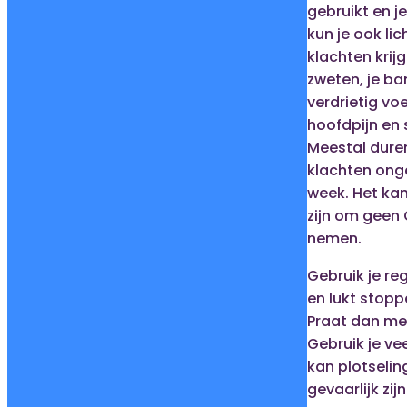
gebruikt en j
kun je ook li
klachten krijg
zweten, je ba
verdrietig voe
hoofdpijn en 
Meestal dure
klachten ong
week. Het kan
zijn om geen
nemen.
Gebruik je r
en lukt stopp
Praat dan met
Gebruik je ve
kan plotseli
gevaarlijk zijn