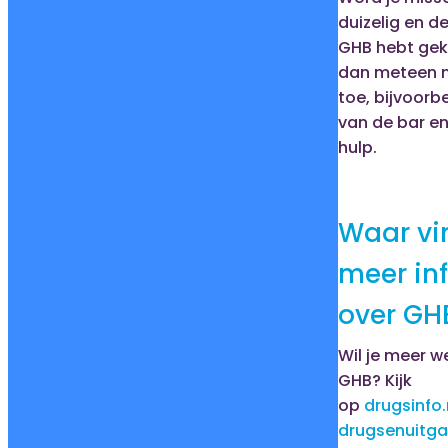
duizelig en de
GHB hebt ge
dan meteen 
toe, bijvoor
van de bar e
hulp.
Waar vi
meer in
over GH
Wil je meer w
GHB? Kijk
op
drugsinfo.
drugsenuitga