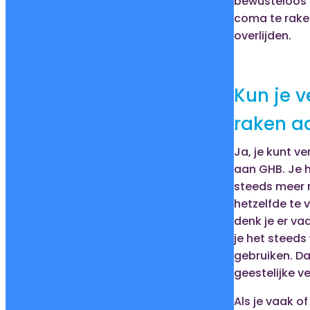
bewusteloos t
coma te raken
overlijden.
Kun je v
raken a
Ja, je kunt v
aan GHB. Je 
steeds meer
hetzelfde te 
denk je er va
je het steeds
gebruiken. Da
geestelijke ve
Als je vaak o