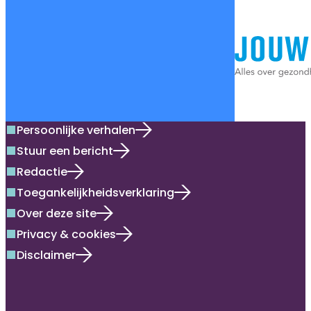
Persoonlijke verhalen
square
Stuur een bericht
square
Redactie
square
Toegankelijkheidsverklaring
square
Over deze site
square
Privacy & cookies
square
Disclaimer
square