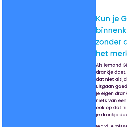
Kun je 
binnenk
zonder d
het mer
Als iemand GH
drankje doet,
dat niet altijd
uitgaan goed 
je eigen drank
niets van een
ook op dat ni
je drankje do
Word je missel