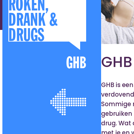
ROKEN,
DRANK &
DRUGS
GHB
GHB
GHB is een
verdovend
Sommige 
gebruiken 
drug. Wat
met je en 