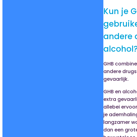
Kun je 
gebruik
andere 
alcohol
GHB combine
andere drugs 
gevaarlijk.
GHB en alcoh
extra gevaarl
allebei ervoo
je ademhalin
langzamer wo
dan een grot