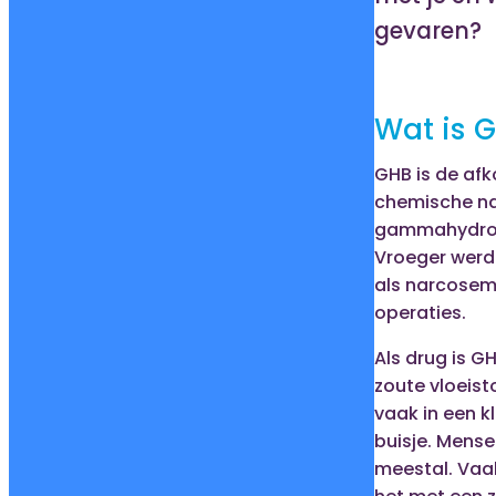
gevaren?
Wat is 
GHB is de afk
chemische n
gammahydrox
Vroeger werd
als narcosemi
operaties.
Als drug is G
zoute vloeisto
vaak in een kl
buisje. Mense
meestal. Vaa