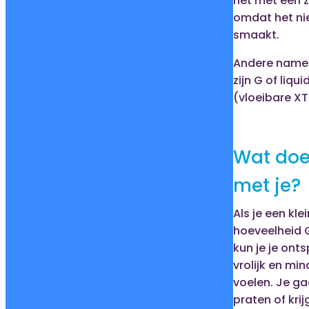
het met een z
omdat het nie
smaakt.
Andere name
zijn G of liqu
(vloeibare XT
Wat doe
met je?
Als je een kle
hoeveelheid 
kun je je ont
vrolijk en mi
voelen. Je g
praten of krijg