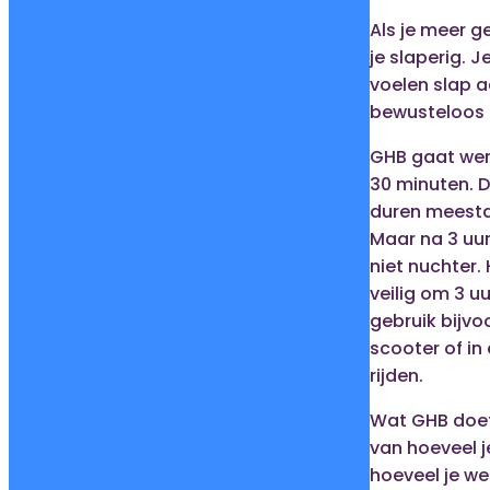
Als je meer g
je slaperig. J
voelen slap a
bewusteloos 
GHB gaat wer
30 minuten. D
duren meestal 
Maar na 3 uur
niet nuchter. 
veilig om 3 u
gebruik bijvo
scooter of in
rijden.
Wat GHB doet
van hoeveel j
hoeveel je wee