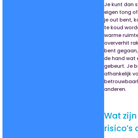
Je kunt dan st
eigen tong of
je out bent, 
te koud worde
warme ruimte 
oververhit rak
bent gegaan, 
de hand wat e
gebeurt. Je 
afhankelijk v
betrouwbaar
anderen.
Wat zijn
risico’s 