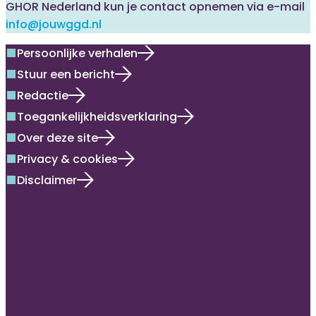
GHOR Nederland kun je contact opnemen via e-mail
info@jouwggd.nl
Persoonlijke verhalen
square
Stuur een bericht
square
Redactie
square
Toegankelijkheidsverklaring
square
Over deze site
square
Privacy & cookies
square
Disclaimer
square