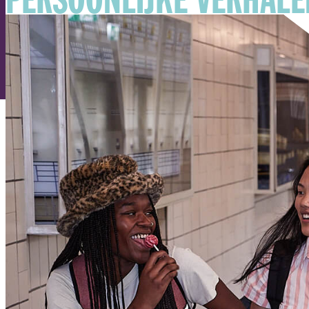
PERSOONLIJKE VERHALE