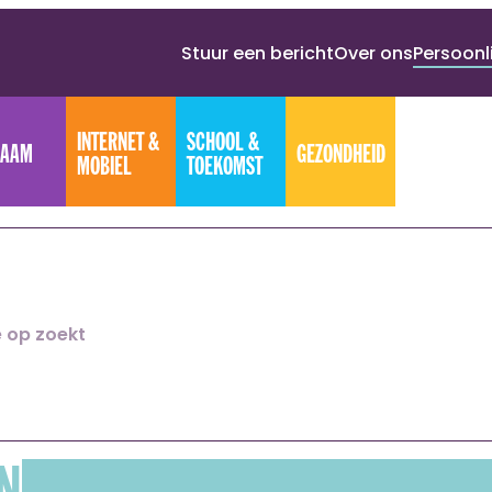
Stuur een bericht
Over ons
Persoonl
INTERNET &
SCHOOL &
HAAM
GEZONDHEID
MOBIEL
TOEKOMST