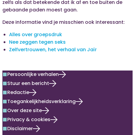
zelfs als dat betekende dat ik af en toe buiten de
gebaande paden moest gaan.
Deze informatie vind je misschien ook interessant:
Alles over groepsdruk
Nee zeggen tegen seks
Zelfvertrouwen, het verhaal van Jaïr
Persoonlijke verhalen
square
Stuur een bericht
square
Redactie
square
Toegankelijkheidsverklaring
square
Over deze site
square
Privacy & cookies
square
Disclaimer
square