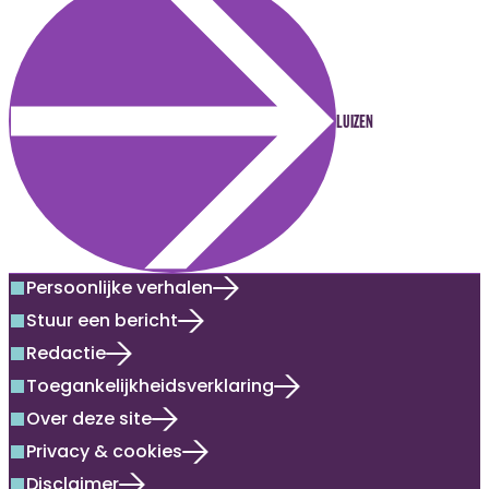
LUIZEN
Persoonlijke verhalen
square
Stuur een bericht
square
Redactie
square
Toegankelijkheidsverklaring
square
Over deze site
square
Privacy & cookies
square
Disclaimer
square