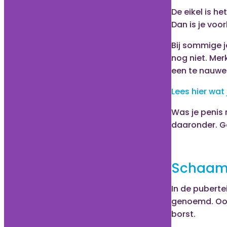
De eikel is h
Dan is je voo
Bij sommige j
nog niet. Merk
een te nauwe
Lees hier wat
Was je penis 
daaronder. Ge
Schaam
In de puberte
genoemd. Ook 
borst.