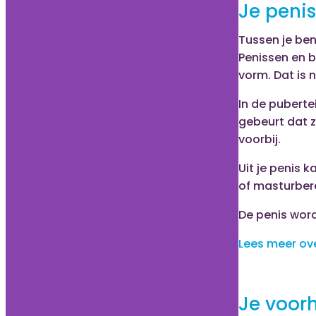
Je penis
Tussen je bene
Penissen en ba
vorm. Dat is 
In de pubertei
gebeurt dat z
voorbij.
Uit je penis 
of masturbere
De penis word
Lees meer ove
Je voor