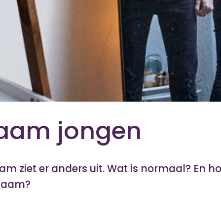
haam jongen
aam ziet er anders uit. Wat is normaal? En h
chaam?