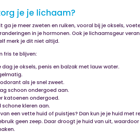
org je je lichaam?
t ga je meer zweten en ruiken, vooral bij je oksels, voete
anderingen in je hormonen. Ook je lichaamsgeur verande
f merk je dit niet altijd.
m fris te blijven:
 dag je oksels, penis en balzak met lauw water.
gelmatig.
odorant als je snel zweet.
 dag schoon ondergoed aan.
er katoenen ondergoed.
jd schone kleren aan.
 van een vette huid of puistjes? Dan kun je je huid met r
bruik geen zeep. Daar droogt je huid van uit, waardoor 
aken.