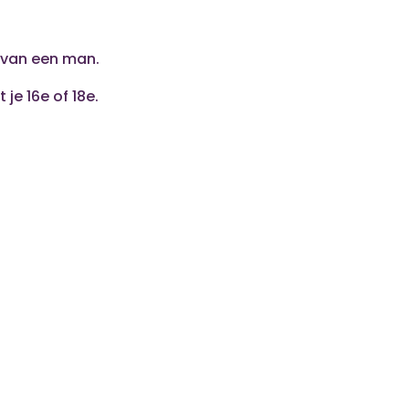
t van een man.
je 16e of 18e.