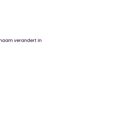
chaam verandert in