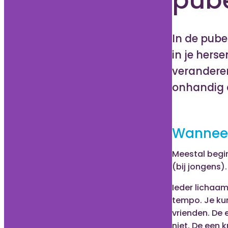
In de puber
in je hers
veranderen
onhandig 
Wanneer
Meestal begin
(bij jongens).
Ieder lichaam
tempo. Je kun
vrienden. De e
niet. De een 