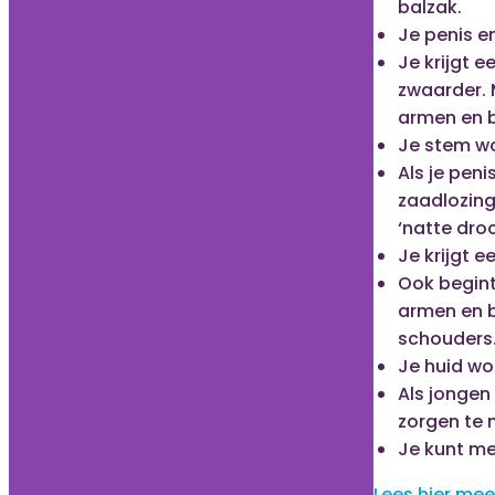
balzak.
Je penis e
Je krijgt e
zwaarder. 
armen en b
Je stem wor
Als je peni
zaadlozing
‘natte dro
Je krijgt 
Ook begint
armen en b
schouders
Je huid wor
Als jongen 
zorgen te 
Je kunt me
Lees hier mee