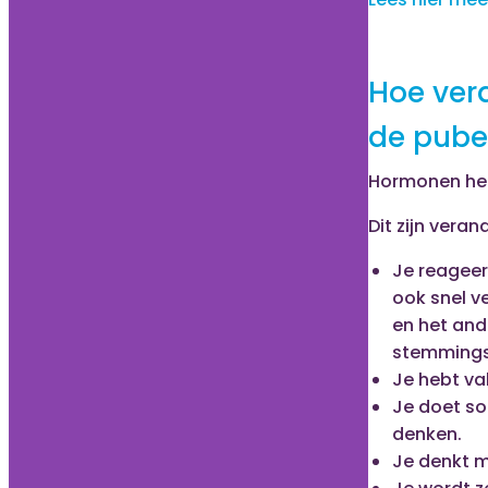
Hoe ver
de puber
Hormonen hebb
Dit zijn veran
Je reageert
ook snel v
en het and
stemmings
Je hebt va
Je doet so
denken.
Je denkt m