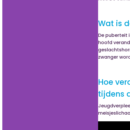
Wat is d
De puberteit i
hoofd verand
geslachtshor
zwanger word
Hoe ver
tijdens 
Jeugdverpleeg
meisjeslicha