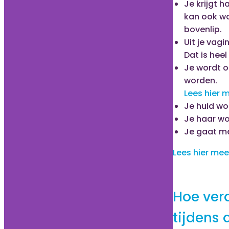
Je krijgt h
kan ook wa
bovenlip.
Uit je vagi
Dat is hee
Je wordt o
worden.
Lees hier 
Je huid wor
Je haar wor
Je gaat me
Lees hier mee
Hoe ver
tijdens 