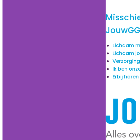
Misschie
JouwGGD
Lichaam m
Lichaam j
Verzorging 
Ik ben onz
Erbij horen 