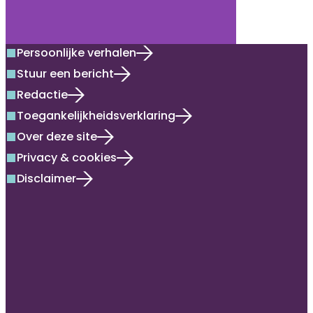
Persoonlijke verhalen
square
Stuur een bericht
square
Redactie
square
Toegankelijkheidsverklaring
square
Over deze site
square
Privacy & cookies
square
Disclaimer
square