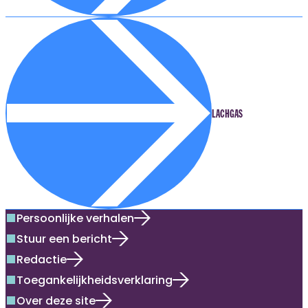
LACHGAS
Persoonlijke verhalen
square
Stuur een bericht
square
Redactie
square
Toegankelijkheidsverklaring
square
Over deze site
square