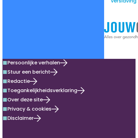
verslaving
Persoonlijke verhalen
square
Stuur een bericht
square
Redactie
square
Toegankelijkheidsverklaring
square
Over deze site
square
Privacy & cookies
square
Disclaimer
square