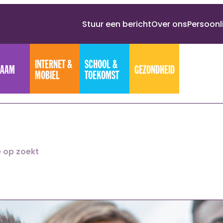
Stuur een bericht
Over ons
Persoonl
INTERNET &
SCHOOL &
HAAM
GEZONDHEID
MOBIEL
TOEKOMST