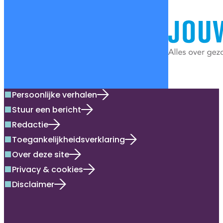
Persoonlijke verhalen
square
Stuur een bericht
square
Redactie
square
Toegankelijkheidsverklaring
square
Over deze site
square
Privacy & cookies
square
Disclaimer
square