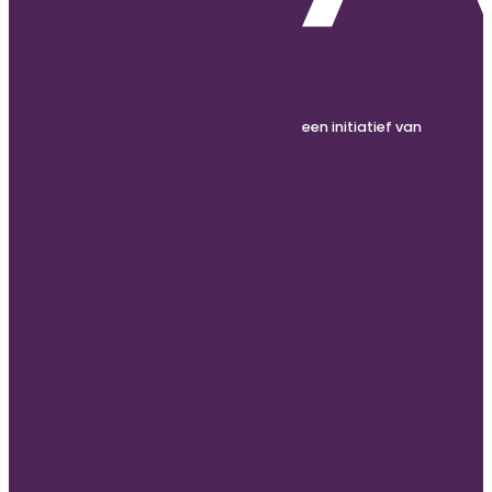
een initiatief van