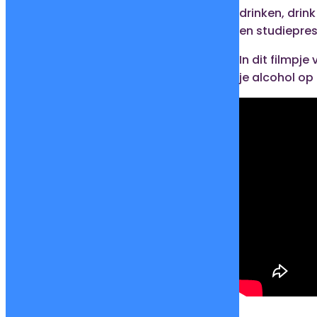
drinken, drink
en studiepres
In dit filmpje
je alcohol op