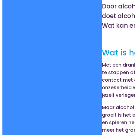
Door alcoh
doet alcoh
Wat kan er
Wat is h
Met een dran
te stappen of 
contact met 
onzekerheid wo
jezelf verleg
Maar alcohol 
groeit is het
en spieren hee
meer het groe