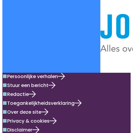
Persoonlijke verhalen
square
Stuur een bericht
square
Redactie
square
Toegankelijkheidsverklaring
square
Over deze site
square
Privacy & cookies
square
Disclaimer
square