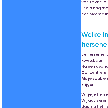
van te veel a
Er zijn nog m
een slechte i
Welke in
hersene
Je hersenen o
kwetsbaar.
Na een avond 
Concentreren 
Als je vaak e
krijgen.
Wil je je her
Wij adviseren
daarna het lie