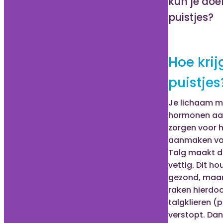
kun je doe
puistjes?
Hoe krij
puistjes
Je lichaam 
hormonen aa
zorgen voor 
aanmaken van
Talg maakt d
vettig. Dit ho
gezond, maa
raken hierdo
talgklieren (
verstopt. Dan 