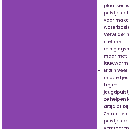
plaatsen 
puistjes zi
voor make
waterbasis
Verwijder
niet met
reinigings
maar met
lauwwarm 
Er zijn veel
middeltjes
tegen
jeugdpuist
ze helpen 
altijd of bi
Ze kunnen
puistjes ze
verergeren.