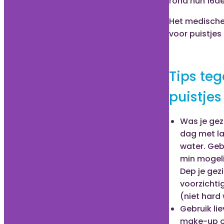
rond hun 16de
Het medisch
voor puistjes 
Tips te
puistjes
Was je gez
dag met 
water. Geb
min mogeli
Dep je gez
voorzichti
(niet hard 
Gebruik li
make-up 