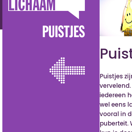
LICHAAM
PUISTJES
Puis
Puistjes zij
vervelend.
iedereen h
wel eens l
vooral in 
puberteit.