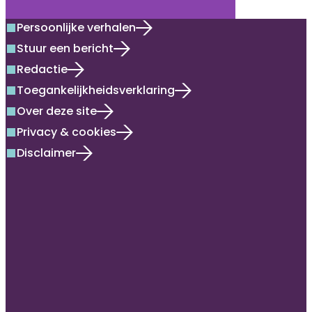
Persoonlijke verhalen
square
Stuur een bericht
square
Redactie
square
Toegankelijkheidsverklaring
square
Over deze site
square
Privacy & cookies
square
Disclaimer
square