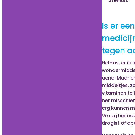
Sterilon.
Is er een
medicij
tegen a
Helaas, er is
wondermidde
acne. Maar er 
middeltjes, za
vitaminen te 
het misschie
erg kunnen m
Vraag hiernaa
drogist of ap