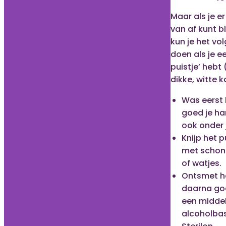
Maar als je er
van af kunt bl
kun je het vo
doen als je ee
puistje’ hebt
dikke, witte k
Was eerst 
goed je ha
ook onder 
Knijp het p
met schon
of watjes.
Ontsmet he
daarna go
een midde
alcoholbas