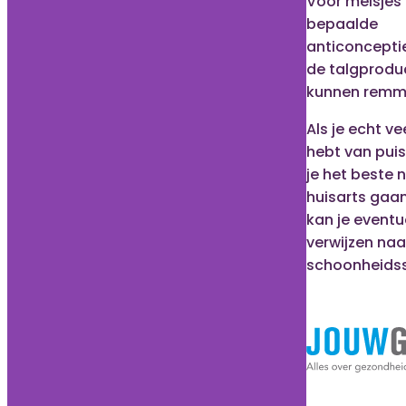
Voor meisjes z
bepaalde
anticonceptie
de talgprodu
kunnen remm
Als je echt ve
hebt van puis
je het beste 
huisarts gaan
kan je eventu
verwijzen naa
schoonheidss