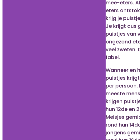
mee-eters. A
eters ontstok
krijg je puistj
Je krijgt dus
puistjes van 
ongezond ete
veel zweten. 
fabel.
Wanneer en h
puistjes krijgt
per persoon.
meeste men
krijgen puist
hun 12de en 2
Meisjes gemi
rond hun 14d
jongens gem