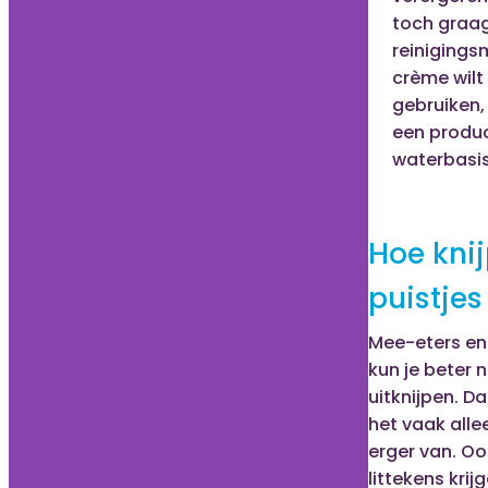
toch graa
reinigings
crème wilt
gebruiken,
een produ
waterbasis
Hoe knij
puistjes
Mee-eters en 
kun je beter n
uitknijpen. D
het vaak all
erger van. Oo
littekens krijg