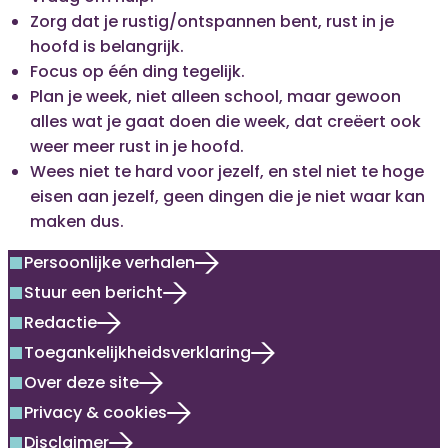
Zorg dat je rustig/ontspannen bent, rust in je
hoofd is belangrijk.
Focus op één ding tegelijk.
Plan je week, niet alleen school, maar gewoon
alles wat je gaat doen die week, dat creëert ook
weer meer rust in je hoofd.
Wees niet te hard voor jezelf, en stel niet te hoge
eisen aan jezelf, geen dingen die je niet waar kan
maken dus.
Persoonlijke verhalen
square
Stuur een bericht
square
Redactie
square
Toegankelijkheidsverklaring
square
Over deze site
square
Privacy & cookies
square
Disclaimer
square