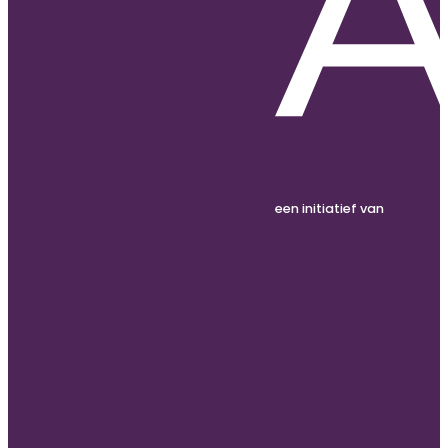
een initiatief van