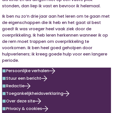
stonden, dan liep ik vast en bevroor ik helemaal.
Ik ben nu zo’n drie jaar aan het leren om te gaan met
de eigenschappen die ik heb en het gaat al best
goed! Ik was vroeger heel vaak ziek door de
overprikkeling. Ik heb leren herkennen wanneer ik op
de rem moet trappen om overprikkeling te
voorkomen. Ik ben heel goed geholpen door
hulpverleners; ik kreeg goede hulp voor een langere
periode.
Persoonlijke verhalen
square
Stuur een bericht
square
Redactie
square
Toegankelijkheidsverklaring
square
Over deze site
square
Privacy & cookies
square