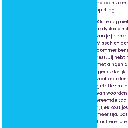
hebben ze mo
spelling.
Als je nog ni
je dyslexie he
kun je je onze
Misschien den
dommer bent
rest. Jij hebt
met dingen d
‘gemakkelijk’
zoals spellen
getal lezen. H
van woorden 
vreemde taal
rijtjes kost jo
meer tijd. Dat
frustrerend e