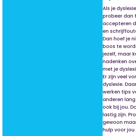
Als je dyslexi
probeer dan 
accepteren da
en schrijffou
Dan hoef je n
boos te word
jezelf, maar k
nadenken ove
met je dysle
Er zijn veel 
dyslexie. Daa
werken tips 
anderen lang n
ook bij jou. D
lastig zijn. P
gewoon maar 
hulp voor jou 