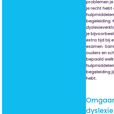
problemen je 
je recht hebt
hulpmiddelen
begeleiding. 
dyslexieverkl
je bijvoorbee
extra tijd bij 
examen. Sam
ouders en sc
bepaald welk
hulpmiddelen
begeleiding ji
hebt.
Omgaan
dyslexie