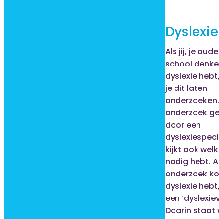
Dyslexie
Als jij, je oude
school denke
dyslexie hebt
je dit laten
onderzoeken.
onderzoek ge
door een
dyslexiespecia
kijkt ook welk
nodig hebt. Al
onderzoek ko
dyslexie hebt, 
een ‘dyslexiev
Daarin staat 