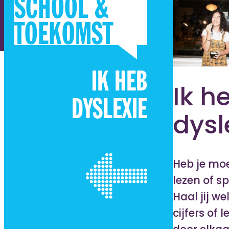
SCHOOL &
TOEKOMST
IK HEB
Ik h
DYSLEXIE
dysl
Heb je mo
lezen of s
Haal jij we
cijfers of l