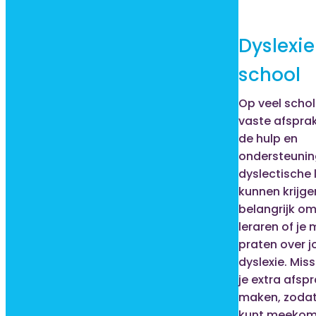
Dyslexie
school
Op veel schole
vaste afspra
de hulp en
ondersteunin
dyslectische 
kunnen krijgen
belangrijk om
leraren of je
praten over 
dyslexie. Mis
je extra afsp
maken, zodat
kunt meekom