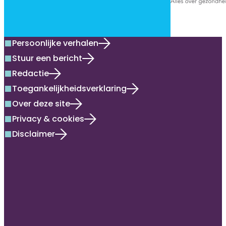
Persoonlijke verhalen
square
Stuur een bericht
square
Redactie
square
Toegankelijkheidsverklaring
square
Over deze site
square
Privacy & cookies
square
Disclaimer
square