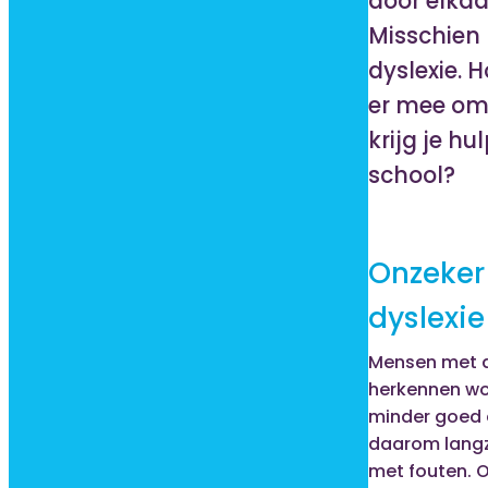
door elkaa
Misschien 
dyslexie. H
er mee om
krijg je hu
school?
Onzeker
dyslexie
Mensen met d
herkennen w
minder goed 
daarom lang
met fouten. 