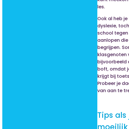
les.
Ook al heb je ‘
dyslexie, toch
school tege
aanlopen die 
begrijpen. S
klasgenoten 
bijvoorbeeld 
boft, omdat je
krijgt bij toet
Probeer je da
van aan te tr
Tips als 
moeilijk