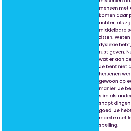
misschien onz
mensen met d
komen daar 
achter, als zij
middelbare s
zitten. Weten
dyslexie hebt
rust geven. N
wat er aan de
Je bent niet
hersenen wer
gewoon op e
manier. Je be
slim als ander
snapt dingen
goed. Je hebt
moeite met l
spelling.