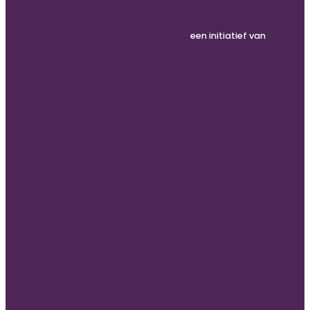
een initiatief van