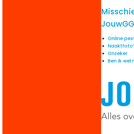
Misschie
JouwGGD
Online pes
Naaktfoto’
Onzeker
Ben ik wel