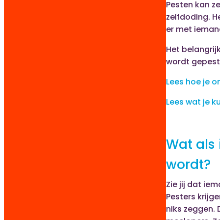
Pesten kan ze
zelfdoding. H
er met iemand
Het belangrij
wordt gepest
Lees hoe je 
Lees wat je k
Wat als
wordt?
Zie jij dat ie
Pesters krijg
niks zeggen.