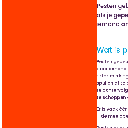
Pesten geb
als je gepe
iemand an
Wat is 
Pesten gebeur
door iemand u
rotopmerking
spullen af te
te achtervolg
te schoppen o
Er is vaak é
– de meelope
Pesten gebeu