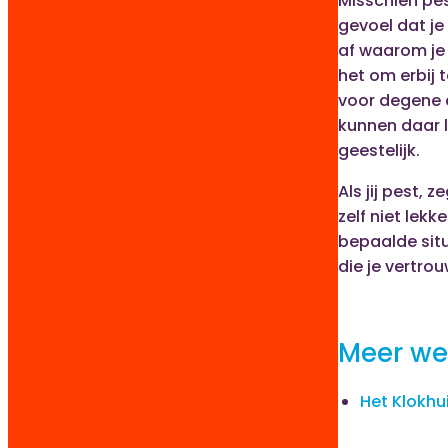
Misschien pes
gevoel dat je
af waarom je 
het om erbij
voor degene d
kunnen daar l
geestelijk.
Als jij pest, 
zelf niet lekk
bepaalde sit
die je vertro
Meer we
Het Klokhu