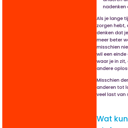
nadenken e
Als je lange ti
zorgen hebt, 
denken dat je
meer beter wo
misschien nie
wil een einde
waar je in zit,
andere oplos
Misschien den
anderen tot l
veel last van
Wat kun