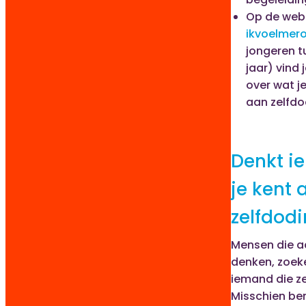
Op de web
ikvoelmero
jongeren t
jaar) vind
over wat je
aan zelfdo
Denkt i
je kent 
zelfdod
Mensen die a
denken, zoek
iemand die z
Misschien ben