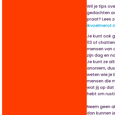
Wil je tips ov
gedachten aa
praat? Lees z
ikvoelmerot.n
Je kunt ook g
113 of chatte
mensen van d
zijn dag en n
Je kunt ze alt
anoniem, dus
weten wie je b
mensen die 
wat jij op d
hebt om rusti
Neem geen al
dan kunnen j