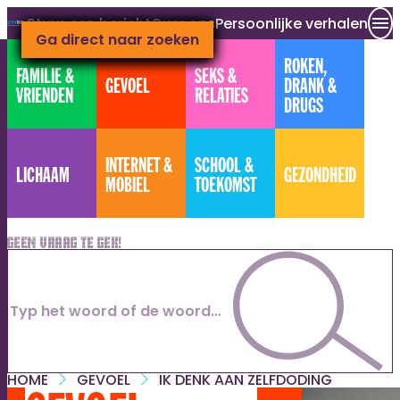
Stuur een bericht
Over ons
Persoonlijke verhalen
Ga naar hoofdinhoud
Ga direct naar footer
Ga direct naar zoeken
ROKEN,
FAMILIE &
SEKS &
GEVOEL
DRANK &
VRIENDEN
RELATIES
DRUGS
INTERNET &
SCHOOL &
LICHAAM
GEZONDHEID
MOBIEL
TOEKOMST
Geen vraag te gek!
HOME
GEVOEL
IK DENK AAN ZELFDODING