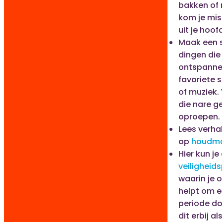
bakken of
kom je mi
uit je hoof
Maak een s
dingen die
ontspannen
favoriete 
of muziek.
die nare g
oproepen.
Lees verha
op
houdmo
Hier kun je
veiligheid
waarin je o
helpt om e
periode do
dit erbij al