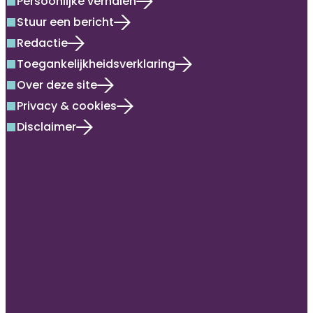
Persoonlijke verhalen
square
Stuur een bericht
square
Redactie
square
Toegankelijkheidsverklaring
square
Over deze site
square
Privacy & cookies
square
Disclaimer
square