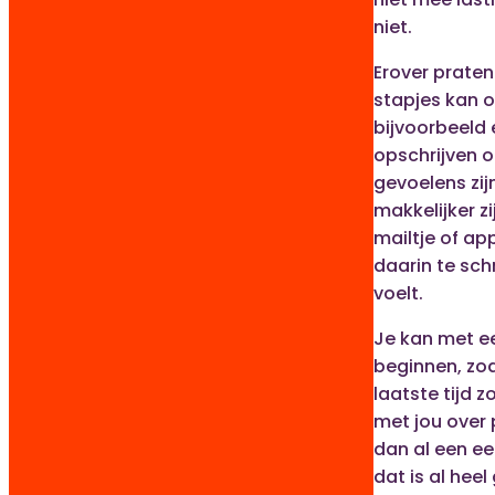
niet.
Erover praten 
stapjes kan 
bijvoorbeeld e
opschrijven o
gevoelens zij
makkelijker zi
mailtje of ap
daarin te schr
voelt.
Je kan met ee
beginnen, zoa
laatste tijd zo
met jou over 
dan al een ee
dat is al heel