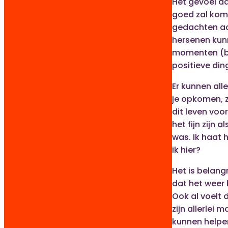
Het gevoel da
goed zal kome
gedachten aa
hersenen kun
momenten (b
positieve din
Er kunnen alle
je opkomen, z
dit leven voo
het fijn zijn a
was. Ik haat 
ik hier?
Het is belang
dat het weer 
Ook al voelt d
zijn allerlei 
kunnen helpen