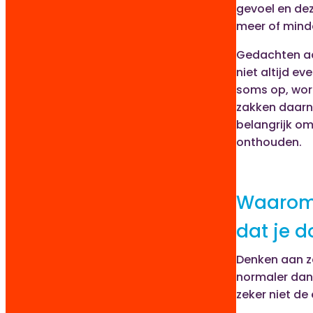
gevoel en de
meer of mind
Gedachten aa
niet altijd ev
soms op, wor
zakken daarn
belangrijk om
onthouden.
Waarom 
dat je d
Denken aan ze
normaler dan 
zeker niet de 