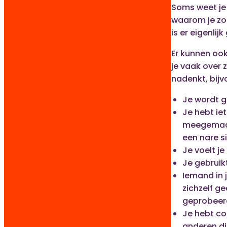
Soms weet je
waarom je zo
is er eigenlij
Er kunnen ook
je vaak over 
nadenkt, bijv
Je wordt g
Je hebt ie
meegemaakt
een nare si
Je voelt j
Je gebruik
Iemand in 
zichzelf ge
geprobeer
Je hebt c
anderen di