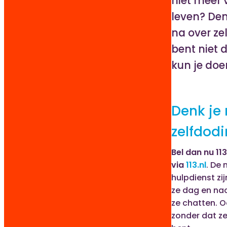
niet meer v
leven? Den
na over ze
bent niet 
kun je doe
Denk je
zelfdod
Bel dan nu 11
via
113.nl
. De
hulpdienst zij
ze dag en nac
ze chatten. 
zonder dat ze