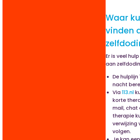
Waar ku
vinden a
zelfdod
Er is veel hul
aan zelfdodi
De hulplijn
nacht bere
Via
113.nl
k
korte thera
mail, chat 
therapie k
verwijzing
volgen.
Je kan een