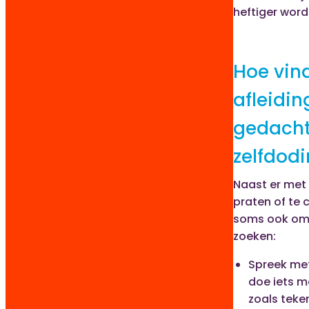
heftiger word
Hoe vind
afleidin
gedach
zelfdod
Naast er met
praten of te 
soms ook om 
zoeken:
Spreek met
doe iets m
zoals teke