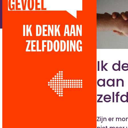
GEVOEL
IK DENK AAN
ZELFDODING
Ik d
aan
zelf
Zijn er mo