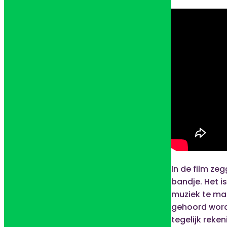
In de film ze
bandje. Het 
muziek te mak
gehoord wordt
tegelijk reke