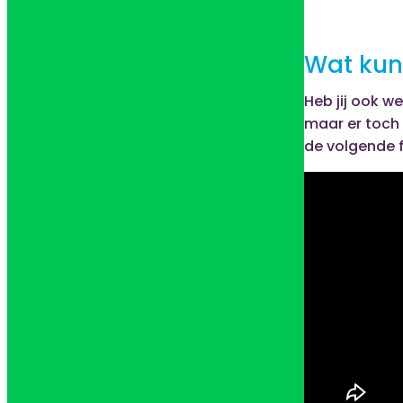
Wat kun 
Heb jij ook 
maar er toch 
de volgende f