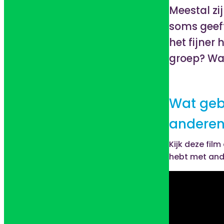
Meestal zi
soms geeft
het fijner 
groep? Wat
Wat gebe
andere
Kijk deze film
hebt met and