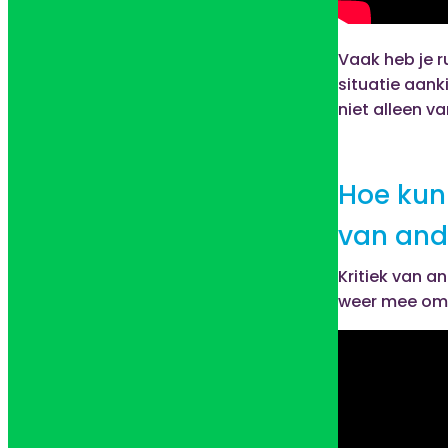
Vaak heb je r
situatie aank
niet alleen v
Hoe kun
van and
Kritiek van a
weer mee omg