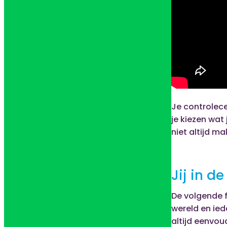
Je controlece
je kiezen wat
niet altijd ma
Jij in d
De volgende f
wereld en ied
altijd eenvou