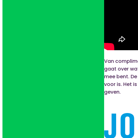
Van complime
gaat over wat
mee bent. De 
voor is. Het 
geven.