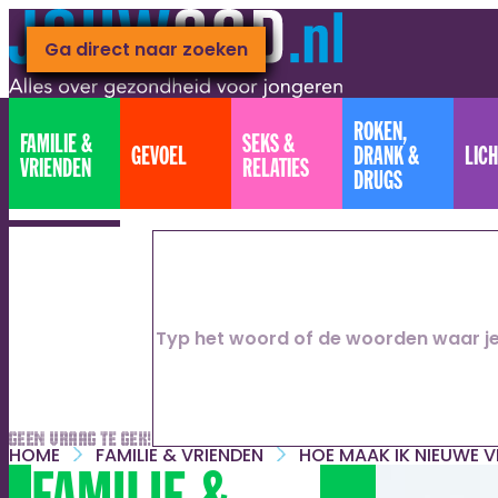
Ga naar hoofdinhoud
Ga direct naar footer
Ga direct naar zoeken
ROKEN,
FAMILIE &
SEKS &
GEVOEL
DRANK &
LIC
VRIENDEN
RELATIES
DRUGS
Geen vraag te gek!
HOME
FAMILIE & VRIENDEN
HOE MAAK IK NIEUWE V