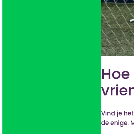
Hoe 
vrie
Vind je he
de enige. 