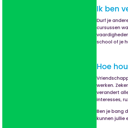
Ik ben v
Durf je ander
cursussen waa
vaardigheden 
school of je h
Hoe hou
Vriendschappe
werken. Zeker 
verandert alle
interesses, ruz
Ben je bang d
kunnen jullie