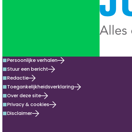
Persoonlijke verhalen
square
Stuur een bericht
square
Redactie
square
Toegankelijkheidsverklaring
square
Over deze site
square
Privacy & cookies
square
Disclaimer
square