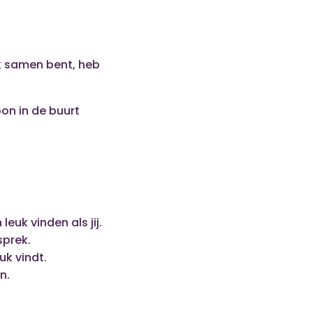
k samen bent, heb
on in de buurt
uk vinden als jij.
sprek.
uk vindt.
jn.