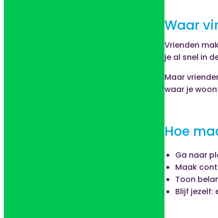
Waar vi
Vrienden mak
je al snel in 
Maar vrienden
waar je woon
Hoe maa
Ga naar pl
Maak conta
Toon belang
Blijf jezelf