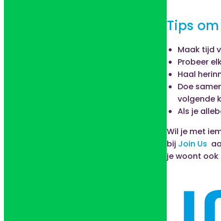
Tips om
Maak tijd v
Probeer el
Haal herin
Doe samen w
volgende ke
Als je alle
Wil je met ie
bij
Join Us
aan
je woont ook o