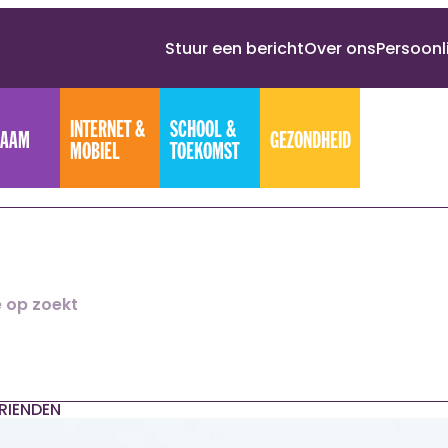
Stuur een bericht
Over ons
Persoonl
INTERNET &
SCHOOL &
HAAM
GEZONDHEID
MOBIEL
TOEKOMST
RIENDEN