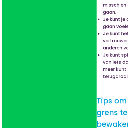
misschien 
gaan.
Je kunt je
gaan voele
Je kunt he
vertrouwen
anderen ve
Je kunt spi
van iets da
meer kunt
terugdraai
Tips om 
grens te
bewake