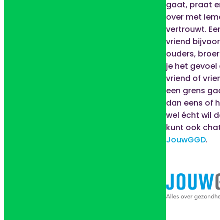
gaat, praat e
over met iema
vertrouwt. E
vriend bijvoor
ouders, broer
je het gevoel
vriend of vrie
een grens ga
dan eens of hij
wel écht wil 
kunt ook cha
JouwGGD
.