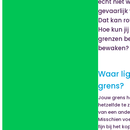
echt niet w
gevaarlijk
Dat kan ro
Hoe kun jij
grenzen be
bewaken?
Waar li
grens?
Jouw grens ho
hetzelfde te z
van een ande
Misschien voel 
fijn bij het k