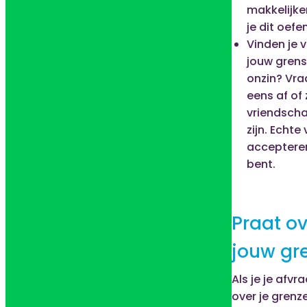
makkelijke
je dit oefen
Vinden je 
jouw gren
onzin? Vra
eens af of 
vriendsch
zijn. Echte
accepteren
bent.
Praat ov
jouw gr
Als je je afvra
over je grenz