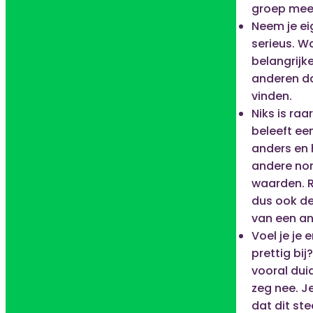
groep mee 
Neem je ei
serieus. Wat
belangrijk
anderen d
vinden.
Niks is raa
beleeft een
anders en 
andere no
waarden. 
dus ook d
van een an
Voel je je 
prettig bi
vooral duid
zeg nee. Je
dat dit st