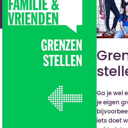
FAMILIE &
VRIENDEN
GRENZEN
Gre
STELLEN
stel
Ga je wel 
je eigen gr
bijvoorbeel
iets doet w