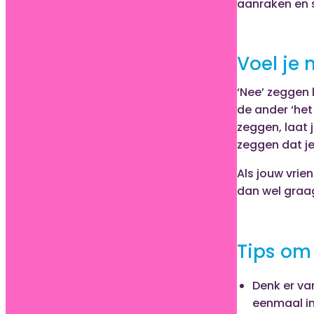
aanraken en s
Voel je 
‘Nee’ zeggen 
de ander ‘het 
zeggen, laat 
zeggen dat je 
Als jouw vrie
dan wel graag
Tips om 
Denk er van
eenmaal inz