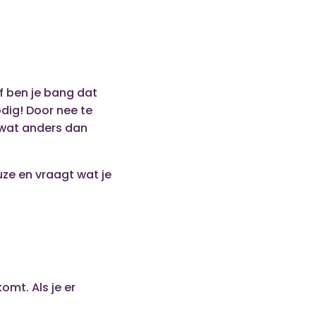
of ben je bang dat
odig! Door nee te
l wat anders dan
euze en vraagt wat je
komt. Als je er