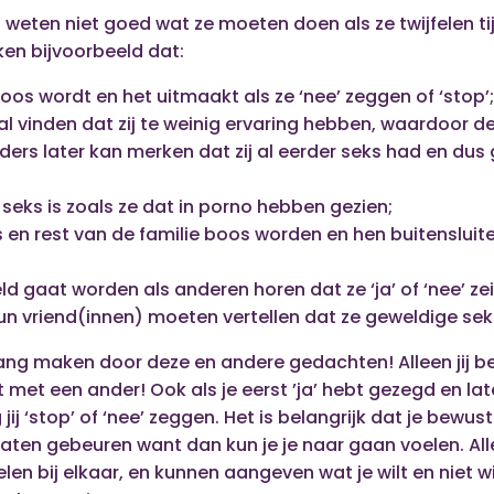
 weten niet goed wat ze moeten doen als ze twijfelen t
nken bijvoorbeeld dat:
oos wordt en het uitmaakt als ze ‘nee’ zeggen of ‘stop’
al vinden dat zij te weinig ervaring hebben, waardoor d
ers later kan merken dat zij al eerder seks had en d
seks is zoals ze dat in porno hebben gezien;
 en rest van de familie boos worden en hen buitensluite
ld gaat worden als anderen horen dat ze ‘ja’ of ‘nee’ ze
un vriend(innen) moeten vertellen dat ze geweldige se
bang maken door deze en andere gedachten! Alleen jij be
 met een ander! Ook als je eerst ’ja’ hebt gezegd en later
j ‘stop’ of ‘nee’ zeggen. Het is belangrijk dat je bewust
laten gebeuren want dan kun je je naar gaan voelen. Allee
oelen bij elkaar, en kunnen aangeven wat je wilt en niet wil