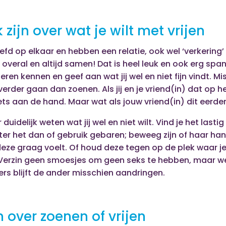
k zijn over wat je wilt met vrijen
rliefd op elkaar en hebben een relatie, ook wel ‘verkerin
llie overal en altijd samen! Dat is heel leuk en ook erg sp
eren kennen en geef aan wat jij wel en niet fijn vindt. Miss
erder gaan dan zoenen. Als jij en je vriend(in) dat op
niets aan de hand. Maar wat als jouw vriend(in) dit eerder 
duidelijk weten wat jij wel en niet wilt. Vind je het last
ter het dan of gebruik gebaren; beweeg zijn of haar ha
ij deze graag voelt. Of houd deze tegen op de plek waar j
Verzin geen smoesjes om geen seks te hebben, maar 
ders blijft de ander misschien aandringen.
n over zoenen of vrijen