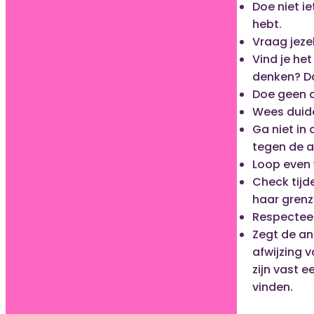
Doe niet ie
hebt.
Vraag jezel
Vind je het
denken? Da
Doe geen d
Wees duidel
Ga niet in 
tegen de a
Loop even w
Check tijde
haar grenz
Respecteer
Zegt de and
afwijzing v
zijn vast 
vinden.