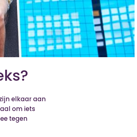
eks?
 zijn elkaar aan
maal om iets
 nee tegen