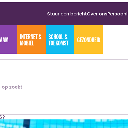
Stuur een bericht
Over ons
Persoonl
INTERNET &
SCHOOL &
HAAM
GEZONDHEID
MOBIEL
TOEKOMST
KS?