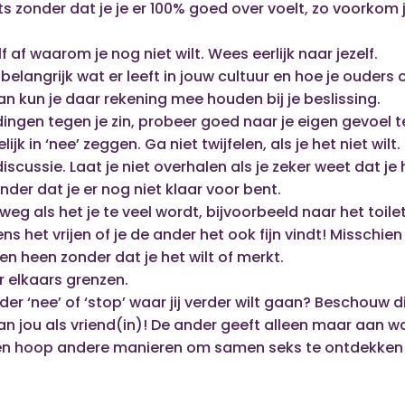
ts zonder dat je je er 100% goed over voelt, zo voorkom je
f af waarom je nog niet wilt. Wees eerlijk naar jezelf.
 belangrijk wat er leeft in jouw cultuur en hoe je ouders
n kun je daar rekening mee houden bij je beslissing.
ingen tegen je zin, probeer goed naar je eigen gevoel te
ijk in ‘nee’ zeggen. Ga niet twijfelen, als je het niet wilt.
discussie. Laat je niet overhalen als je zeker weet dat je h
nder dat je er nog niet klaar voor bent.
eg als het je te veel wordt, bijvoorbeeld naar het toilet
ns het vrijen of je de ander het ook fijn vindt! Misschien 
en heen zonder dat je het wilt of merkt.
 elkaars grenzen.
er ‘nee’ of ‘stop’ waar jij verder wilt gaan? Beschouw d
an jou als vriend(in)! De ander geeft alleen maar aan wat hi
een hoop andere manieren om samen seks te ontdekken die 