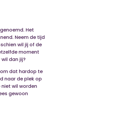
g’ genoemd. Het
annend. Neem de tijd
chien wil jij of de
 hetzelfde moment
wil dan jij?
ig om dat hardop te
nd naar de plek op
e niet wil worden
wees gewoon