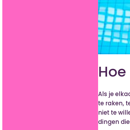
Hoe 
Als je elka
te raken, 
niet te wil
dingen die 