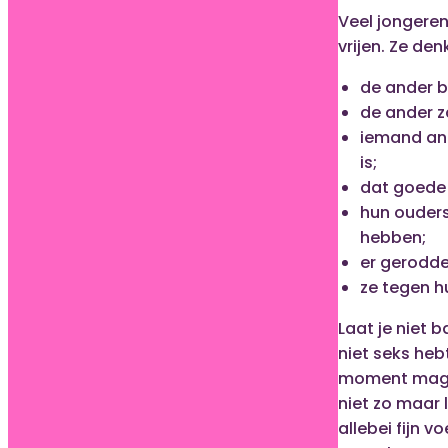
Veel jongeren
vrijen. Ze de
de ander b
de ander z
iemand and
is;
dat goede 
hun ouders
hebben;
er gerodde
ze tegen h
Laat je niet 
niet seks hebt
moment mag ji
niet zo maar 
allebei fijn v