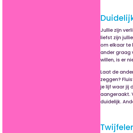
Duidelij
Jullie zijn ve
liefst zijn ju
om elkaar te l
ander graag v
willen, is er 
Laat de ander 
zeggen? Fluis
je lijf waar j
aangeraakt. 
duidelijk. An
Twijfele