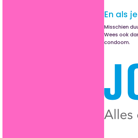
En als j
Misschien duu
Wees ook dan
condoom.