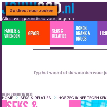
Ga naar hoofdinhoud
Ga direct naar footer
Ga direct naar zoeken
ROKEN,
FAMILIE &
SEKS &
GEVOEL
DRANK &
LIC
VRIENDEN
RELATIES
DRUGS
Geen vraag te gek!
HOME
SEKS & RELATIES
HOE ZEG IK NEE TEGEN SE