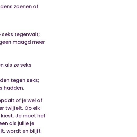
ijdens zoenen of
;
e seks tegenvalt;
us geen maagd meer
n als ze seks
iden tegen seks;
ks hadden.
paalt of je wel of
 twijfelt. Op elk
 kiest. Je moet het
n als jullie je
t, wordt en blijft