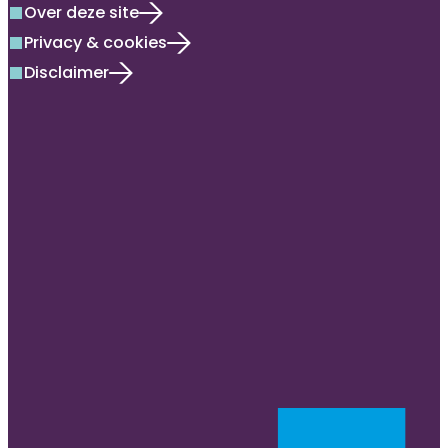
Over deze site
square
Privacy & cookies
square
Disclaimer
square