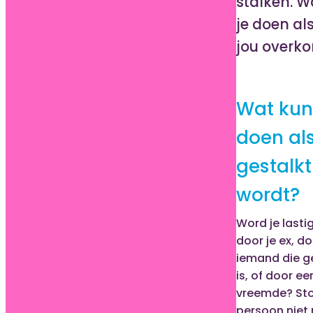
stalken. W
je doen al
jou overk
Wat kun
doen als
gestalkt
wordt?
Word je lasti
door je ex, d
iemand die ge
is, of door ee
vreemde? Sto
persoon niet 