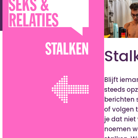
SEKS &
RELATIES
STALKEN
Stal
Blijft iema
steeds op
berichten 
of volgen t
je dat niet 
noemen w