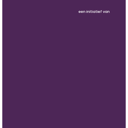
een initiatief van