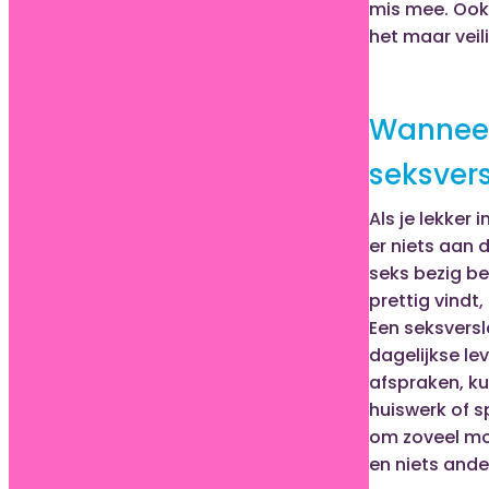
mis mee. Ook n
het maar veil
Wanneer
seksver
Als je lekker i
er niets aan 
seks bezig ben
prettig vindt
Een seksversl
dagelijkse le
afspraken, ku
huiswerk of s
om zoveel mo
en niets ande