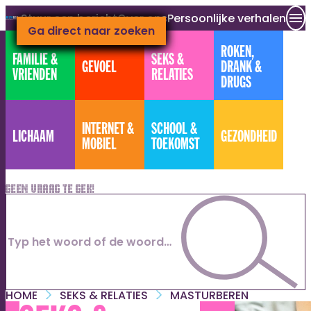
Stuur een bericht
Over ons
Persoonlijke verhalen
Ga naar hoofdinhoud
Ga direct naar footer
Ga direct naar zoeken
ROKEN,
FAMILIE &
SEKS &
GEVOEL
DRANK &
VRIENDEN
RELATIES
DRUGS
INTERNET &
SCHOOL &
LICHAAM
GEZONDHEID
MOBIEL
TOEKOMST
Geen vraag te gek!
HOME
SEKS & RELATIES
MASTURBEREN