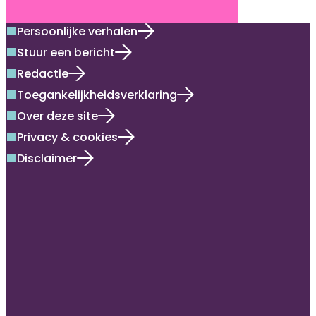
Persoonlijke verhalen
square
Stuur een bericht
square
Redactie
square
Toegankelijkheidsverklaring
square
Over deze site
square
Privacy & cookies
square
Disclaimer
square