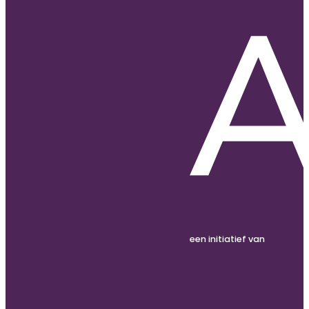
een initiatief van