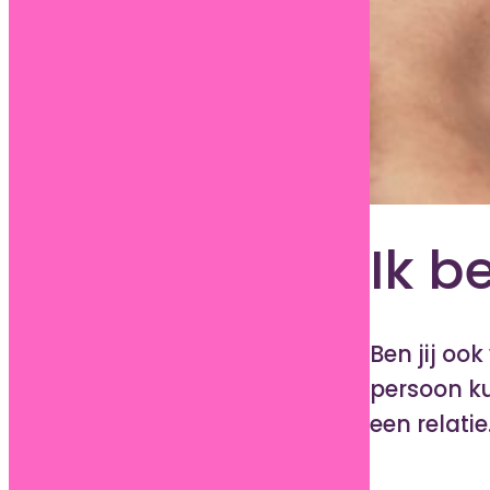
Ik b
Ben jij ook
persoon kun
een relatie