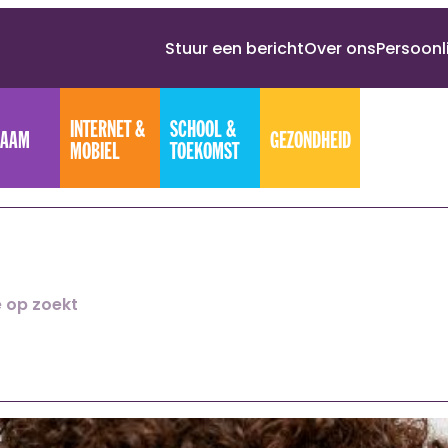
Stuur een bericht
Over ons
Persoonl
INTERNET &
SCHOOL &
HAAM
GEZONDHEID
MOBIEL
TOEKOMST