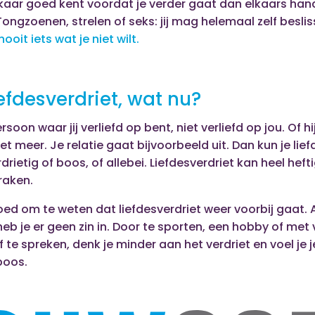
lkaar goed kent voordat je verder gaat dan elkaars ha
 Tongzoenen, strelen of seks: jij mag helemaal zelf besli
ooit iets wat je niet wilt.
iefdesverdriet, wat nu?
soon waar jij verliefd op bent, niet verliefd op jou. Of hij
et meer. Je relatie gaat bijvoorbeeld uit. Dan kun je lief
rdrietig of boos, of allebei. Liefdesverdriet kan heel heftig
raken.
oed om te weten dat liefdesverdriet weer voorbij gaat. 
 heb je er geen zin in. Door te sporten, een hobby of met
f te spreken, denk je minder aan het verdriet en voel je 
boos.