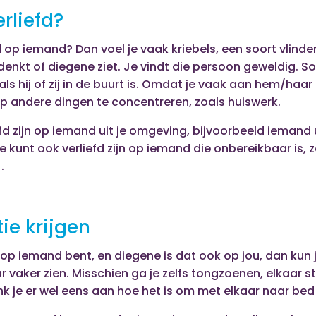
erliefd?
d op iemand? Dan voel je vaak kriebels, een soort vlinders
enkt of diegene ziet. Je vindt die persoon geweldig. S
ls hij of zij in de buurt is. Omdat je vaak aan hem/haar
op andere dingen te concentreren, zoals huiswerk.
fd zijn op iemand uit je omgeving, bijvoorbeeld iemand ui
je kunt ook verliefd zijn op iemand die onbereikbaar is, 
.
tie krijgen
d op iemand bent, en diegene is dat ook op jou, dan kun j
r vaker zien. Misschien ga je zelfs tongzoenen, elkaar st
k je er wel eens aan hoe het is om met elkaar naar bed