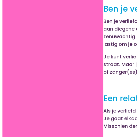
Ben je v
Ben je verlief
aan diegene d
zenuwachtig a
lastig om je 
Je kunt verlie
straat. Maar 
of zanger(es)
Een rela
Als je verlief
Je gaat elkaa
Misschien den