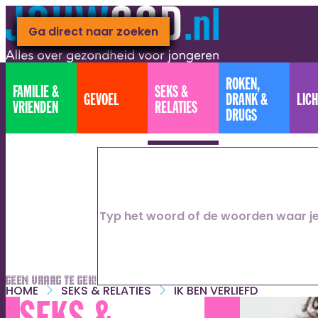
Ga naar hoofdinhoud
Ga direct naar footer
Ga direct naar zoeken
ROKEN,
FAMILIE &
SEKS &
GEVOEL
DRANK &
LIC
VRIENDEN
RELATIES
DRUGS
Geen vraag te gek!
HOME
SEKS & RELATIES
IK BEN VERLIEFD