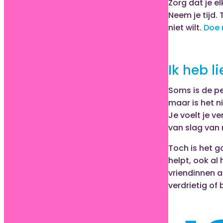
Zorg dat je e
Neem je tijd.
niet wilt.
Doe n
Ik heb l
Soms is de per
maar is het ni
Je voelt je ve
van slag van 
Toch is het g
helpt, ook al
vriendinnen a
verdrietig of 