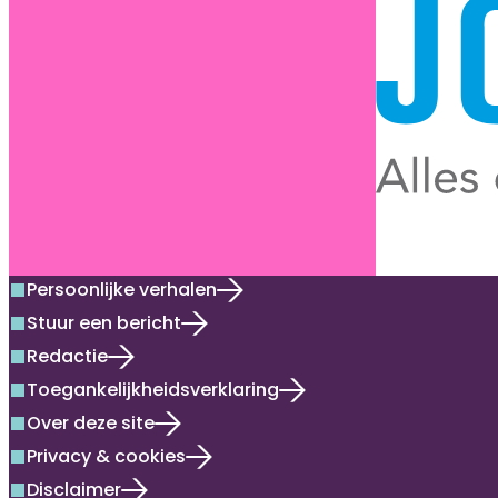
Persoonlijke verhalen
square
Stuur een bericht
square
Redactie
square
Toegankelijkheidsverklaring
square
Over deze site
square
Privacy & cookies
square
Disclaimer
square