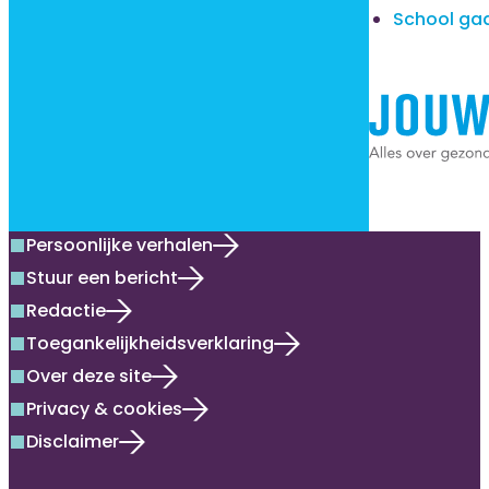
School ga
Persoonlijke verhalen
square
Stuur een bericht
square
Redactie
square
Toegankelijkheidsverklaring
square
Over deze site
square
Privacy & cookies
square
Disclaimer
square