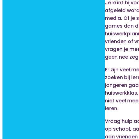
Je kunt bijvo
afgeleid word
media. Of je s
games dan dat
huiswerkplan
vrienden of v
vragen je mee
geen nee zeg
Er zijn veel m
zoeken bij le
jongeren gaa
huiswerkklas,
niet veel mee
leren.
Vraag hulp a
op school, aa
aan vrienden 