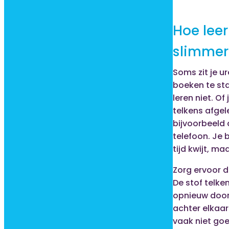
Hoe leer
slimmer
Soms zit je ur
boeken te sta
leren niet. Of
telkens afgel
bijvoorbeeld 
telefoon. Je 
tijd kwijt, maa
Zorg ervoor da
De stof telke
opnieuw door
achter elkaar
vaak niet goed