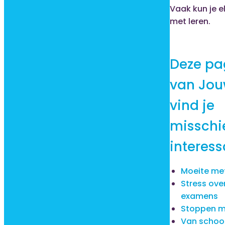
Vaak kun je e
met leren.
Deze pa
van Jo
vind je
misschi
interess
Moeite me
Stress ove
examens
Stoppen m
Van schoo