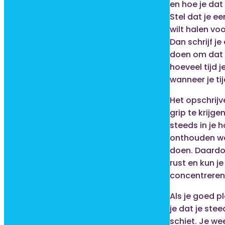
en hoe je dat
Stel dat je e
wilt halen voo
Dan schrijf j
doen om dat d
hoeveel tijd 
wanneer je ti
Het opschrijv
grip te krijge
steeds in je 
onthouden wa
doen. Daardo
rust en kun je
concentreren
Als je goed p
je dat je stee
schiet. Je we