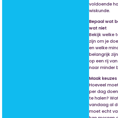
voldoende ha
wiskunde.
Bepaal wat be
wat niet
Bekijk welke 
zijn om je doe
en welke mind
belangrijk zij
op een rij van
naar minder b
Maak keuzes
Hoeveel moet
per dag doen
te halen? Wat
vandaag al d
moet echt v
kan morgen o