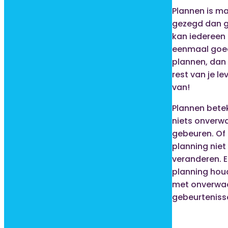
Plannen is ma
gezegd dan 
kan iedereen h
eenmaal goed
plannen, dan 
rest van je l
van!
Plannen betek
niets onverw
gebeuren. Of 
planning nie
veranderen. 
planning hou
met onverwa
gebeurteniss