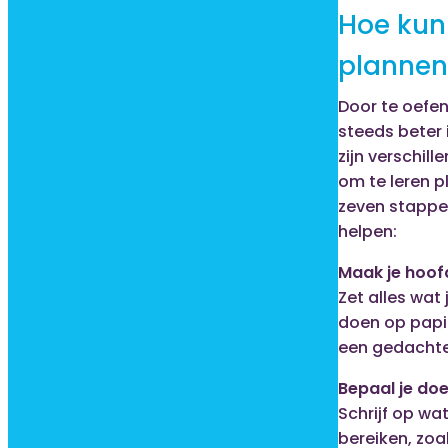
Hoe kun 
plannen
Door te oefen
steeds beter 
zijn verschil
om te leren pl
zeven stappe
helpen:
Maak je hoof
Zet alles wat
doen op papie
een gedacht
Bepaal je doe
Schrijf op wat 
bereiken, zoal