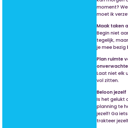
moment? Wel
moet ik verze
Maak taken a
Begin niet aa
tegelijk, maa
je mee bezig 
Plan ruimte 
onverwachte
Laat niet elk 
vol zitten.
Beloon jezelf
Is het gelukt 
planning te 
jezelf! Ga iet
trakteer jezel