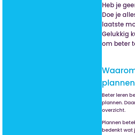
Heb je gee
Doe je alle
laatste m
Gelukkig k
om beter 
Waarom
plannen
Beter leren b
plannen. Daar
overzicht.
Plannen betek
bedenkt wat j