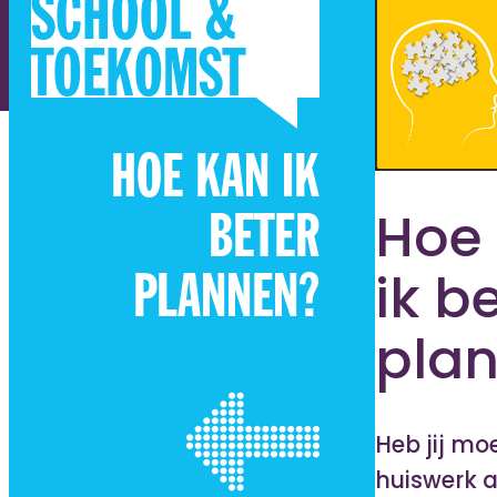
SCHOOL &
TOEKOMST
HOE KAN IK
Hoe
BETER
ik b
PLANNEN?
pla
Heb jij mo
huiswerk a