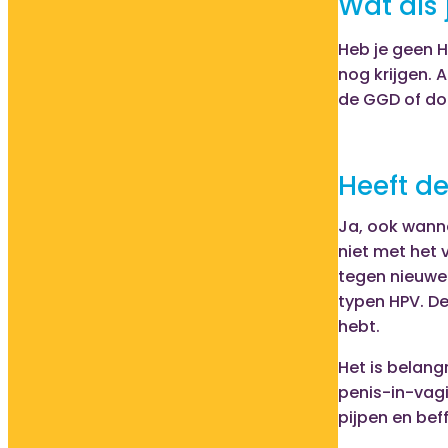
Wat als
Heb je geen H
nog krijgen. A
de GGD of doo
Heeft de
Ja, ook wanne
niet met het 
tegen nieuwe
typen HPV. De
hebt.
Het is belang
penis-in-vagi
pijpen en bef