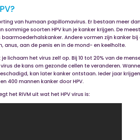
HPV?
orting van humaan papillomavirus. Er bestaan meer dan
an sommige soorten HPV kun je kanker krijgen. De mee
 baarmoederhalskanker. Andere vormen zijn kanker bij 
 anus, aan de penis en in de mond- en keelholte.
 je lichaam het virus zelf op. Bij 10 tot 20% van de mens
t virus de kans om gezonde cellen te veranderen. Wannee
beschadigd, kan later kanker ontstaan. Ieder jaar krijge
n en 400 mannen kanker door HPV.
 legt het RIVM uit wat het HPV virus is: