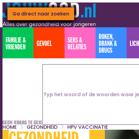
Ga naar hoofdinhoud
Ga direct naar footer
Ga direct naar zoeken
ROKEN,
FAMILIE &
SEKS &
GEVOEL
DRANK &
LIC
VRIENDEN
RELATIES
DRUGS
Geen vraag te gek!
HOME
GEZONDHEID
HPV VACCINATIE