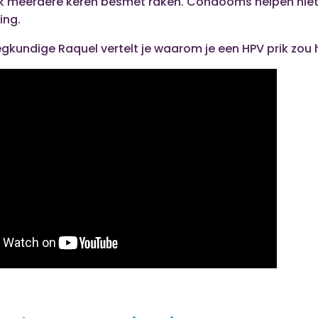
ook meerdere keren besmet raken. Condooms helpen nie
ing.
kundige Raquel vertelt je waarom je een HPV prik zou 