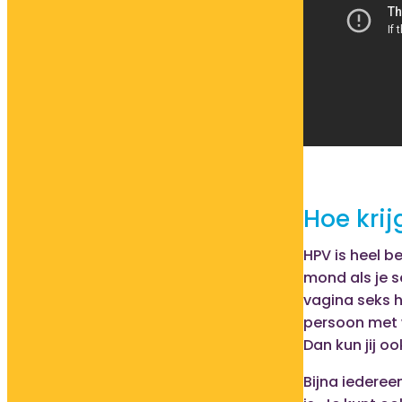
Hoe krij
HPV is heel b
mond als je s
vagina seks h
persoon met w
Dan kun jij o
Bijna iedereen