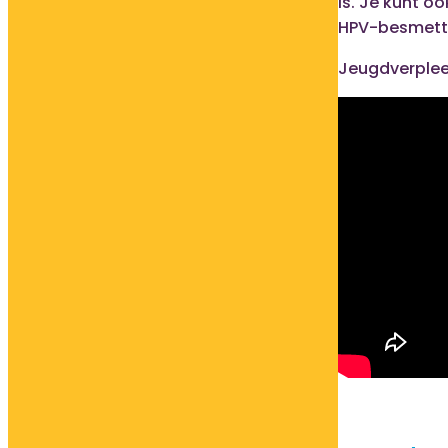
is. Je kunt 
HPV-besmett
Jeugdverpleeg