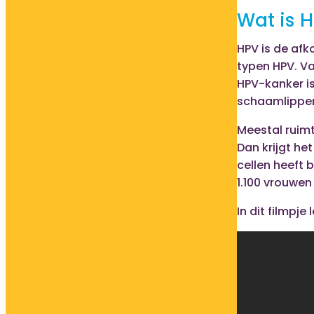
Wat is 
HPV is de afk
typen HPV. V
HPV-kanker is
schaamlippen,
Meestal ruimt
Dan krijgt he
cellen heeft 
1.100 vrouwe
In dit filmpje