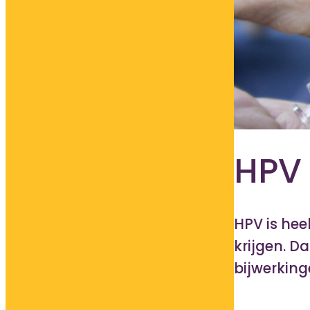
HPV 
HPV is hee
krijgen. D
bijwerkin