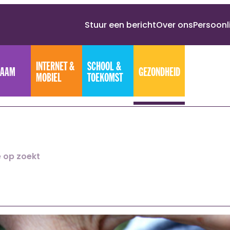
Stuur een bericht
Over ons
Persoonl
INTERNET &
SCHOOL &
HAAM
GEZONDHEID
MOBIEL
TOEKOMST