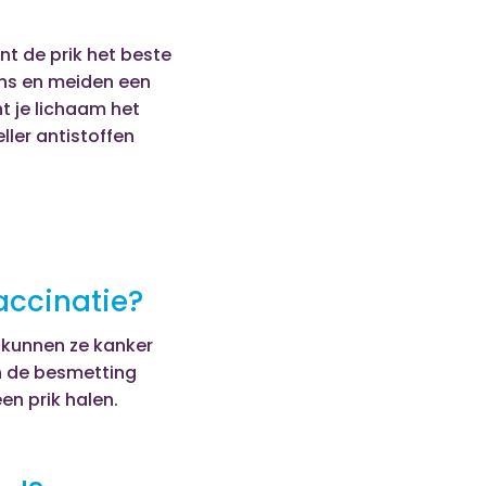
nt de prik het beste
gens en meiden een
t je lichaam het
ler antistoffen
accinatie?
, kunnen ze kanker
n de besmetting
n prik halen.