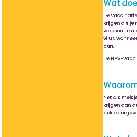
Wat doe
De vaccinatie
krijgen als j
vaccinatie aa
virus wanneer
aan.
De HPV-vaccin
Waarom 
Net als meisj
krijgen aan d
ook doorgeve