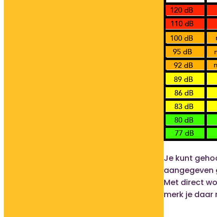
Je kunt geho
aangegeven g
Met direct wo
merk je daar 