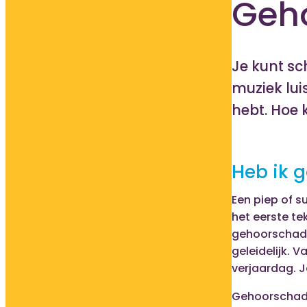
Geh
Je kunt sc
muziek lui
hebt. Hoe 
Heb ik 
Een piep of su
het eerste tek
gehoorschade
geleidelijk. V
verjaardag. J
Gehoorschade 