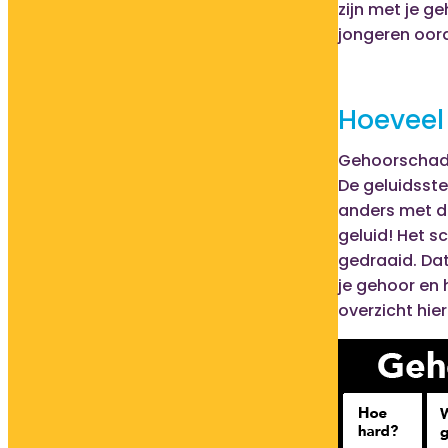
zijn met je g
jongeren oord
Hoeveel 
Gehoorschade
De geluidsste
anders met de
geluid! Het s
gedraaid. Dat
je gehoor en 
overzicht hie