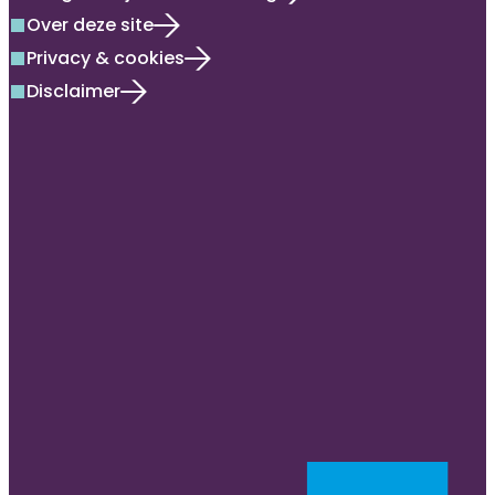
Over deze site
square
Privacy & cookies
square
Disclaimer
square