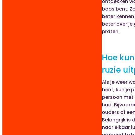
ontdekken w
boos bent. Zo l
beter kennen 
beter over je
praten.
Hoe kun
ruzie ui
Als je weer wa
bent, kun je 
persoon met w
had. Bijvoorb
ouders of een
Belangrijk is 
naar elkaar lu
probeert te b