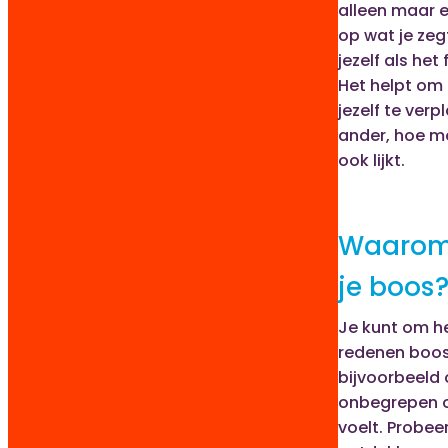
alleen maar e
op wat je zeg
jezelf als het
Het helpt om
jezelf te verp
ander, hoe mo
ook lijkt.
Waarom
je boos
Je kunt om he
redenen boos
bijvoorbeeld o
onbegrepen of
voelt. Probee