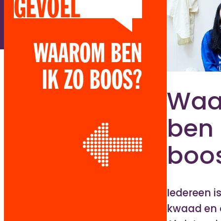
GEVOEL
WAAROM BEN
IK ZO BOOS?
Waa
ben 
boo
Iedereen i
kwaad en c