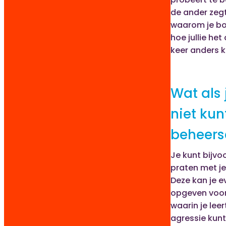
de ander zegt
waarom je bo
hoe jullie he
keer anders 
Wat als j
niet kun
beheers
Je kunt bijvo
praten met je
Deze kan je e
opgeven voor
waarin je leer
agressie kun