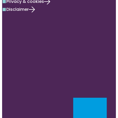
Privacy & cookies
square
Disclaimer
square