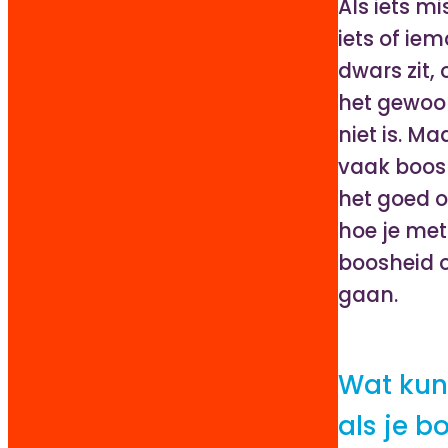
Als iets mi
iets of ie
dwars zit,
het gewoo
niet is. Maa
vaak boos 
het goed o
hoe je met
boosheid 
gaan.
Wat kun
als je b