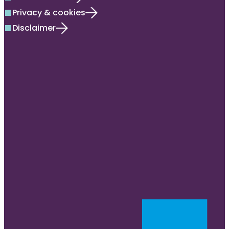
Privacy & cookies
square
Disclaimer
square