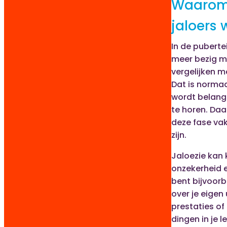
Waarom 
jaloers
In de puberte
meer bezig me
vergelijken m
Dat is normaa
wordt belangr
te horen. Daa
deze fase vak
zijn.
Jaloezie kan
onzekerheid e
bent bijvoor
over je eigen u
prestaties of
dingen in je l