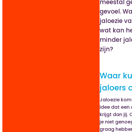
meestal ge
gevoel. W
jaloezie 
wat kan h
minder jal
zijn?
Waar ku
jaloers 
Jaloezie komt
idee dat een
krijgt dan jij. 
je niet genoeg
graag hebbe