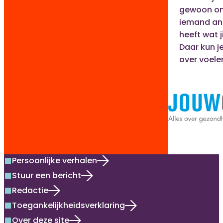
gewoon one
iemand and
heeft wat ji
Daar kun je
over voele
Persoonlijke verhalen
square
Stuur een bericht
square
Redactie
square
Toegankelijkheidsverklaring
square
Over deze site
square