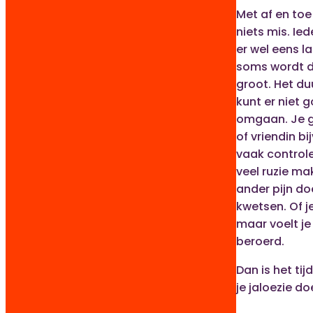
Met af en toe 
niets mis. Ie
er wel eens l
soms wordt de
groot. Het duu
kunt er niet
omgaan. Je g
of vriendin b
vaak controle
veel ruzie ma
ander pijn do
kwetsen. Of je
maar voelt je
beroerd.
Dan is het tij
je jaloezie do