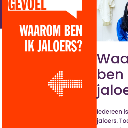
GEVOEL
WAAROM BEN
IK JALOERS?
Waa
ben 
jalo
Iedereen i
jaloers. To