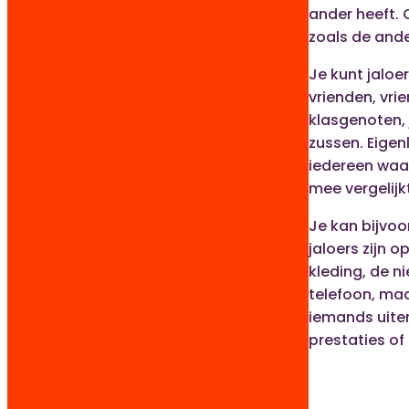
ander heeft. 
zoals de ander
Je kunt jaloer
vrienden, vri
klasgenoten, 
zussen. Eigenl
iedereen waar 
mee vergelijk
Je kan bijvoo
jaloers zijn 
kleding, de n
telefoon, ma
iemands uiterl
prestaties of 