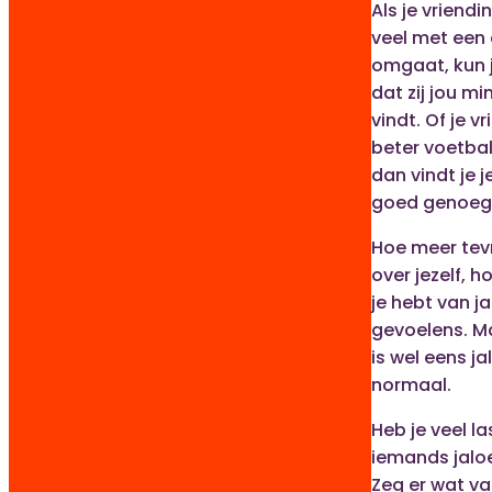
Als je vriendi
veel met een
omgaat, kun j
dat zij jou mi
vindt. Of je v
beter voetball
dan vindt je je
goed genoeg
Hoe meer tev
over jezelf, h
je hebt van j
gevoelens. M
is wel eens ja
normaal.
Heb je veel la
iemands jaloe
Zeg er wat va