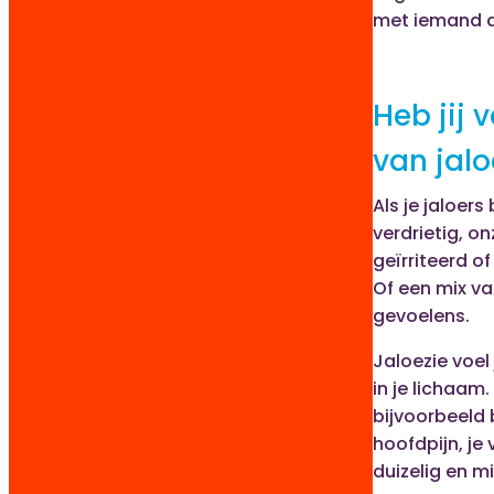
met iemand a
Heb jij v
van jalo
Als je jaloers 
verdrietig, on
geïrriteerd o
Of een mix v
gevoelens.
Jaloezie voel
in je lichaam. 
bijvoorbeeld 
hoofdpijn, je 
duizelig en mi