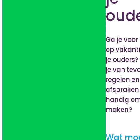
oud
Ga je voor 
op vakant
je ouders?
je van tev
regelen en
afspraken 
handig om
maken?
Wat moe