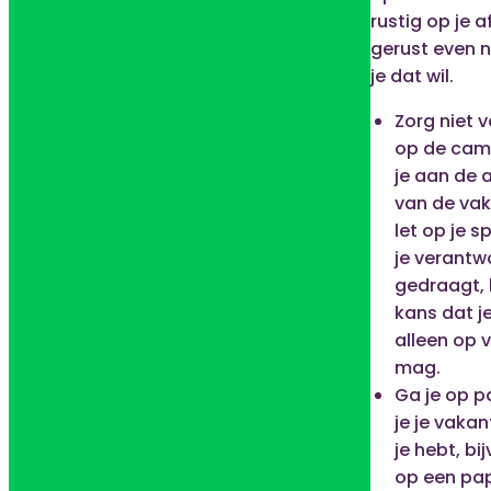
rustig op je a
gerust even n
je dat wil.
Zorg niet 
op de cam
je aan de 
van de vak
let op je sp
je verantw
gedraagt, 
kans dat j
alleen op 
mag.
Ga je op p
je je vakan
je hebt, bi
op een pap