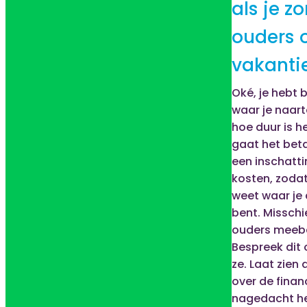
als je z
ouders 
vakanti
Oké, je hebt 
waar je naart
hoe duur is h
gaat het bet
een inschatti
kosten, zodat
weet waar je
bent. Misschie
ouders meeb
Bespreek dit 
ze. Laat zien d
over de finan
nagedacht he