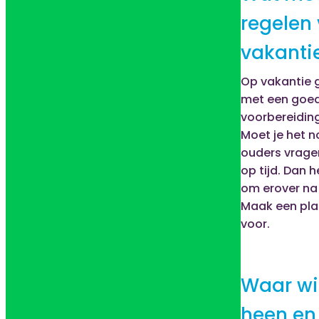
regelen
vakanti
Op vakantie 
met een goe
voorbereiding
Moet je het n
ouders vrage
op tijd. Dan h
om erover na
Maak een plan
voor.
Waar wil
heen en