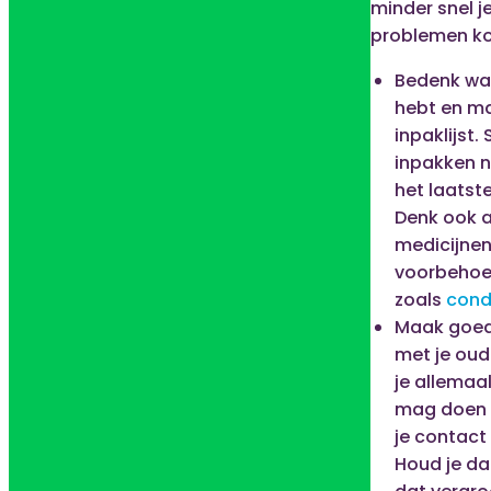
minder snel je
problemen k
Bedenk wat
hebt en m
inpaklijst. 
inpakken ni
het laats
Denk ook 
medicijnen
voorbehoe
zoals
con
Maak goed
met je oud
je allemaal
mag doen 
je contac
Houd je d