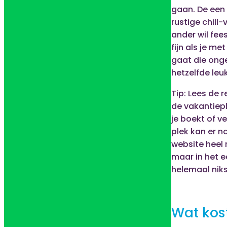
gaan. De een 
rustige chill-
ander wil fees
fijn als je m
gaat die ong
hetzelfde leu
Tip: Lees de 
de vakantiep
je boekt of ve
plek kan er n
website heel 
maar in het e
helemaal niks 
Wat kos