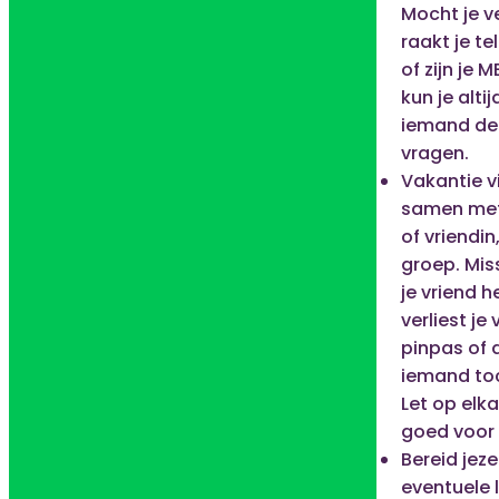
Mocht je v
raakt je te
of zijn je 
kun je alti
iemand de
vragen.
Vakantie vi
samen met
of vriendin
groep. Mis
je vriend 
verliest je
pinpas of 
iemand toc
Let op elk
goed voor 
Bereid jeze
eventuele 