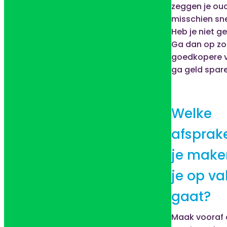
zeggen je ou
misschien snel
Heb je niet g
Ga dan op zo
goedkopere v
ga geld spar
Welke
afsprak
je make
je op va
gaat?
Maak vooraf 