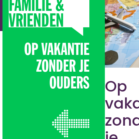
FAMILIE &
VRIENDEN
OP VAKANTIE
ZONDER JE
Op
OUDERS
vaka
zon
je