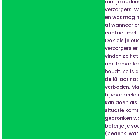
met je ouders
verzorgers. 
en wat mag n
af wanneer e
contact met 
Ook als je ou
verzorgers er n
vinden ze het f
aan bepaalde
houdt. Zo is 
de 18 jaar nat
verboden. Ma
bijvoorbeeld 
kan doen als 
situatie komt
gedronken wo
beter je je v
(bedenk: wat 