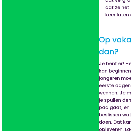
dat vergro
dat ze het
keer laten
Op vaka
dan?
Je bent er! H
kan beginnen
jongeren moe
eerste dagen
wennen. Je m
je spullen den
pad gaat, en
beslissen wat
doen. Dat kan
opleveren. La