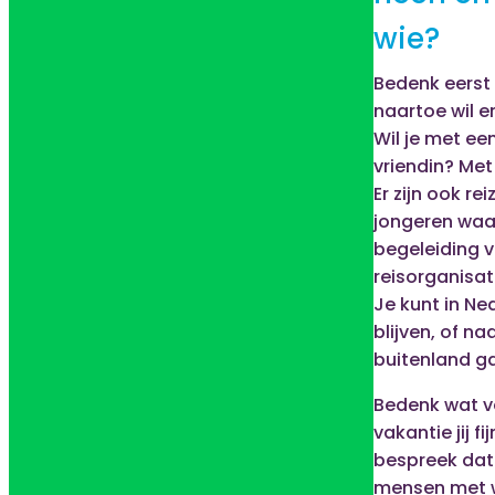
wie?
Bedenk eerst 
naartoe wil en
Wil je met een
vriendin? Me
Er zijn ook re
jongeren waa
begeleiding 
reisorganisat
Je kunt in Ne
blijven, of na
buitenland g
Bedenk wat v
vakantie jij fi
bespreek dat
mensen met wi