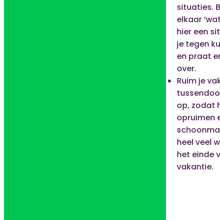
situaties.
elkaar ‘wat
hier een si
je tegen k
en praat e
over.
Ruim je va
tussendoo
op, zodat 
opruimen 
schoonmak
heel veel w
het einde 
vakantie.