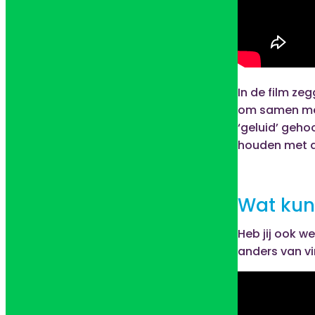
In de film ze
om samen met
‘geluid’ gehoo
houden met 
Wat kun 
Heb jij ook w
anders van vi