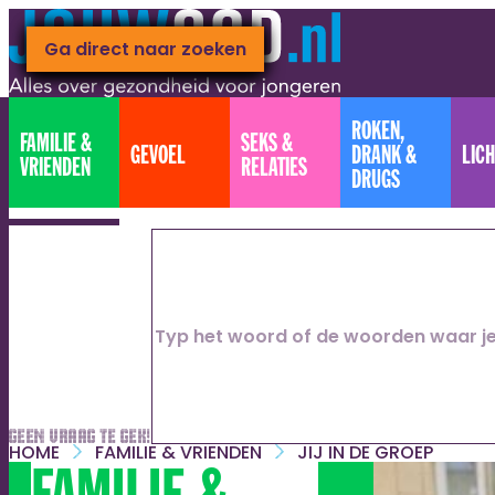
Ga naar hoofdinhoud
Ga direct naar footer
Ga direct naar zoeken
ROKEN,
FAMILIE &
SEKS &
GEVOEL
DRANK &
LIC
VRIENDEN
RELATIES
DRUGS
Geen vraag te gek!
HOME
FAMILIE & VRIENDEN
JIJ IN DE GROEP