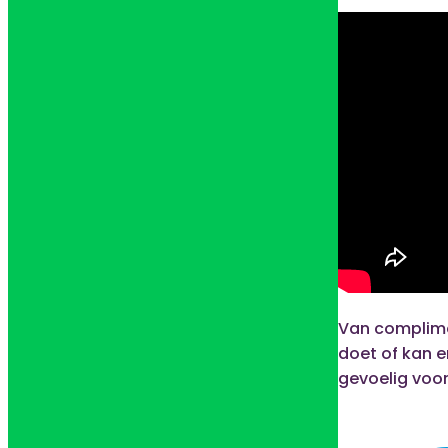
Van complime
doet of kan e
gevoelig voor