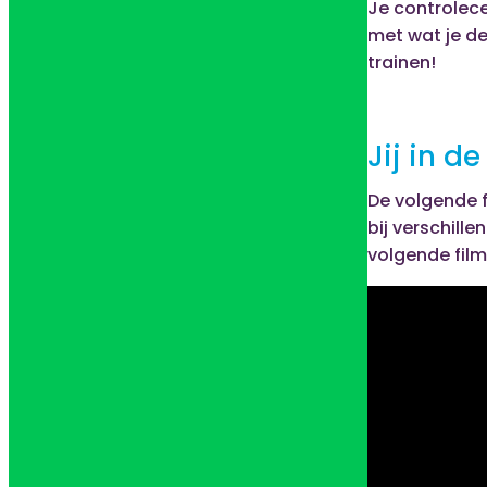
Je controlece
met wat je den
trainen!
Jij in d
De volgende f
bij verschille
volgende film