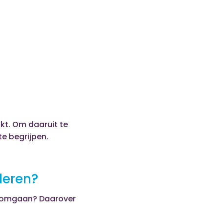
jkt. Om daaruit te
te begrijpen.
deren?
ee omgaan? Daarover