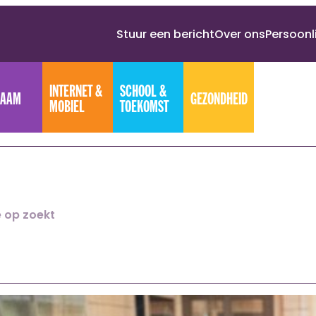
Stuur een bericht
Over ons
Persoonl
INTERNET &
SCHOOL &
HAAM
GEZONDHEID
MOBIEL
TOEKOMST