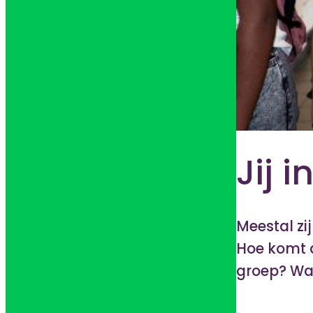
Jij 
Meestal zi
Hoe komt da
groep? Wat