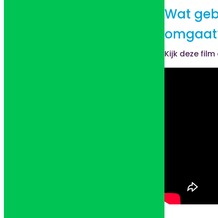
Wat gebe
omgaat
Kijk deze film