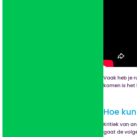
Vaak heb je r
komen is het 
Hoe kun
Kritiek van 
gaat de volge