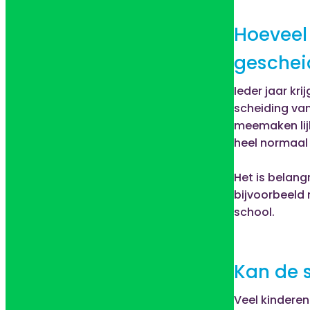
Hoeveel
geschei
Ieder jaar kr
scheiding va
meemaken lijk
heel normaal d
Het is belangr
bijvoorbeeld 
school.
Kan de s
Veel kinderen