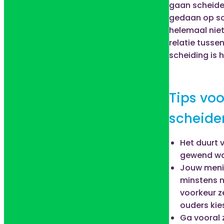
gaan scheide
gedaan op sch
helemaal niet
relatie tusse
scheiding is 
Tips voo
scheide
Het duurt v
gewend wa
Jouw menin
minstens ne
voorkeur ze
ouders kies
Ga vooral 