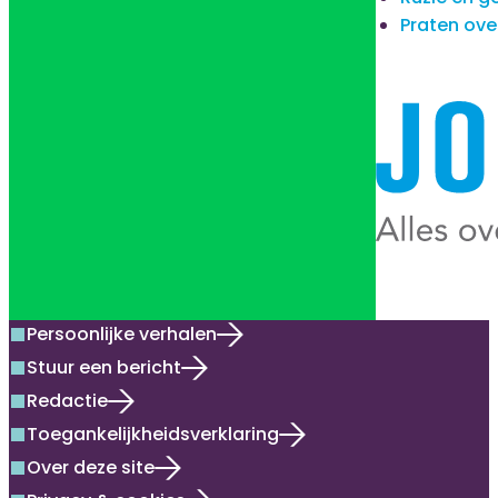
Praten ove
Persoonlijke verhalen
square
Stuur een bericht
square
Redactie
square
Toegankelijkheidsverklaring
square
Over deze site
square