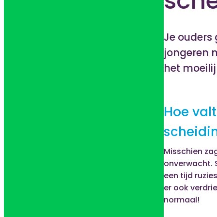
sch
Je ouders 
jongeren m
het moeili
Hoe valt
scheidi
Misschien zag
onverwacht. S
een tijd ruzi
er ook verdri
normaal!