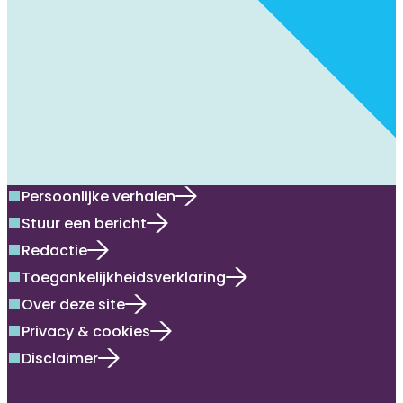
Persoonlijke verhalen
square
Stuur een bericht
square
Redactie
square
Toegankelijkheidsverklaring
square
Over deze site
square
Privacy & cookies
square
Disclaimer
square