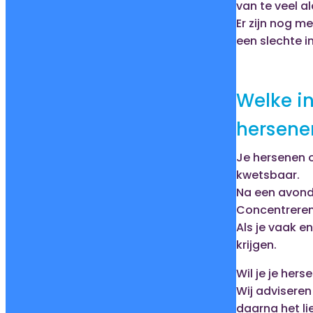
van te veel a
Er zijn nog m
een slechte i
Welke in
hersene
Je hersenen o
kwetsbaar.
Na een avond 
Concentreren 
Als je vaak e
krijgen.
Wil je je her
Wij adviseren
daarna het lie