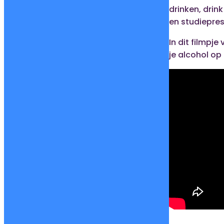
drinken, drink
en studiepres
In dit filmpje
je alcohol op