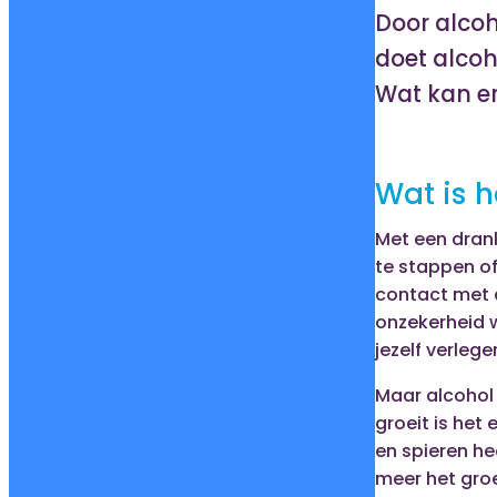
Door alcoh
doet alcoh
Wat kan er
Wat is h
Met een dran
te stappen of 
contact met 
onzekerheid wo
jezelf verleg
Maar alcohol 
groeit is het
en spieren hee
meer het groe