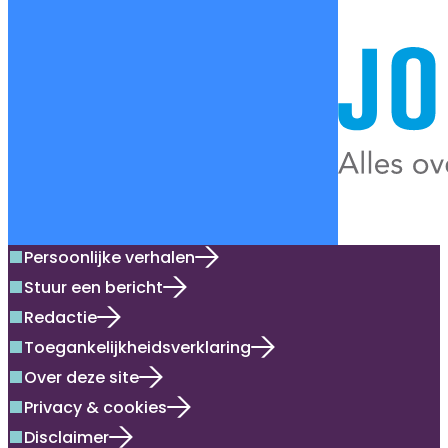
Persoonlijke verhalen
square
Stuur een bericht
square
Redactie
square
Toegankelijkheidsverklaring
square
Over deze site
square
Privacy & cookies
square
Disclaimer
square